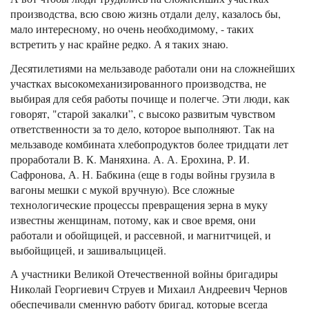
производства, всю свою жизнь отдали делу, казалось бы,
мало интересному, но очень необходимому, - таких
встретить у нас крайне редко. А я таких знаю.
Десятилетиями на мельзаводе работали они на сложнейших
участках высокомеханизированного производства, не
выбирая для себя работы почище и полегче. Эти люди, как
говорят, "старой закалки”, с высоко развитым чувством
ответственности за то дело, которое выполняют. Так на
мельзаводе комбината хлебопродуктов более тридцати лет
проработали В. К. Маняхина. А. А. Ерохина, Р. И.
Сафронова, А. Н. Бабкина (еще в годы войны грузила в
вагоны мешки с мукой вручную). Все сложные
технологические процессы превращения зерна в муку
известны женщинам, потому, как и свое время, они
работали и обойщицей, и рассевной, и магнитчицей, и
выбойщицей, и зашивалыцицей.
А участники Великой Отечественной войны бригадиры
Николай Георгиевич Струев и Михаил Андреевич Чернов
обеспечивали сменную работу бригад, которые всегда