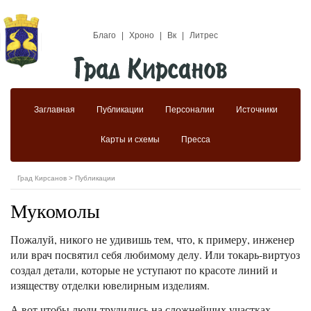
Благо
|
Хроно
|
Вк
|
Литрес
Заглавная
Публикации
Персоналии
Источники
Карты и схемы
Пресса
Град Кирсанов
>
Публикации
Мукомолы
Пожалуй, никого не удивишь тем, что, к примеру, инженер
или врач посвятил себя любимому делу. Или токарь-виртуоз
создал детали, которые не уступают по красоте линий и
изяществу отделки ювелирным изделиям.
А вот чтобы люди трудились на сложнейших участках