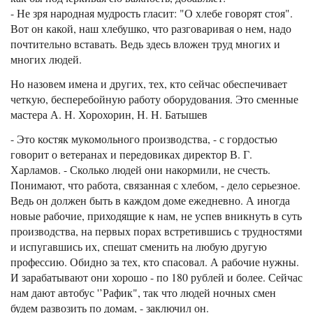
- Не зря народная мудрость гласит: "О хлебе говорят стоя".
Вот он какой, наш хлебушко, что разговаривая о нем, надо
почтительно вставать. Ведь здесь вложен труд многих и
многих людей.
Но назовем имена и других, тех, кто сейчас обеспечивает
четкую, бесперебойную работу оборудования. Это сменные
мастера А. Н. Хорохорин, Н. Н. Батышев
- Это костяк мукомольного производства, - с гордостью
говорит о ветеранах и передовиках директор В. Г.
Харламов. - Сколько людей они накормили, не счесть.
Понимают, что работа, связанная с хлебом, - дело серьезное.
Ведь он должен быть в каждом доме ежедневно. А иногда
новые рабочие, приходящие к нам, не успев вникнуть в суть
производства, на первых порах встретившись с трудностями
и испугавшись их, спешат сменить на любую другую
профессию. Обидно за тех, кто спасовал. А рабочие нужны.
И зарабатывают они хорошо - по 180 рублей и более. Сейчас
нам дают автобус '’Рафик", так что людей ночных смен
будем развозить по домам, - заключил он.