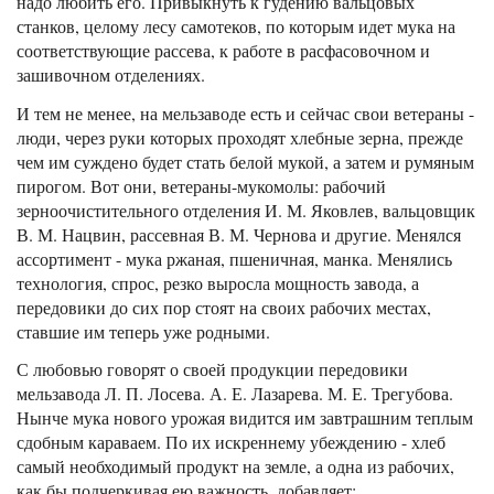
надо любить его. Привыкнуть к гудению вальцовых
станков, целому лесу самотеков, по которым идет мука на
соответствующие рассева, к работе в расфасовочном и
зашивочном отделениях.
И тем не менее, на мельзаводе есть и сейчас свои ветераны -
люди, через руки которых проходят хлебные зерна, прежде
чем им суждено будет стать белой мукой, а затем и румяным
пирогом. Вот они, ветераны-мукомолы: рабочий
зерноочистительного отделения И. М. Яковлев, вальцовщик
В. М. Нацвин, рассевная В. М. Чернова и другие. Менялся
ассортимент - мука ржаная, пшеничная, манка. Менялись
технология, спрос, резко выросла мощность завода, а
передовики до сих пор стоят на своих рабочих местах,
ставшие им теперь уже родными.
С любовью говорят о своей продукции передовики
мельзавода Л. П. Лосева. А. Е. Лазарева. М. Е. Трегубова.
Нынче мука нового урожая видится им завтрашним теплым
сдобным караваем. По их искреннему убеждению - хлеб
самый необходимый продукт на земле, а одна из рабочих,
как бы подчеркивая ею важность, добавляет: