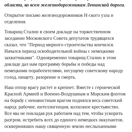
области, ко всем железнодорожникам Ленинской дороги.
Открытое письмо железнодорожников Н-ского узла и
отделения.
Товарищ Сталин в своем докладе на торжественном
заседании Московского Совета депутатов трудящихся
сказал, что "Период мирного строительства кончился.
Начался период освободительной войны с немецкими
захватчиками". Одновременно товарищ Сталин в этом
докладе дал нам программу борьбы и победы над
немецкими поработителями, несущему советскому народу
голод, нищету, разорение и смерть.
Наш отпор врагу растет и крепнет. Вместе с героической
Красной Армией и Военно-Воздушным и Морским флотом
на борьбу с ненавистным врагом поднялся весь советский
народ: рабочие, интеллигенция, колхозное крестьянство.
Все мы не покладая рук работаем над тем, чтобы ускорить
разгром, истребить всех до единого немецких оккупантов,
осквернивших нашу священную землю неслыханными