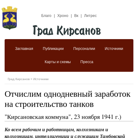
Благо
|
Хроно
|
Вк
|
Литрес
Заглавная
Публикации
Персоналии
Источники
Карты и схемы
Пресса
Град Кирсанов
>
Источники
Отчислим однодневный заработок
на строительство танков
"Кирсановская коммуна", 23 ноября 1941 г.)
Ко всем рабочим и работницам, колхозникам и
колхозницам, интеллигенции и служащим Тамбовской