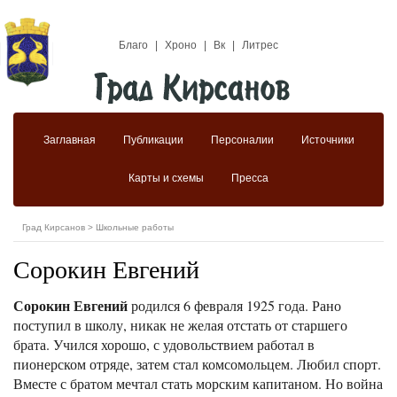
Благо
|
Хроно
|
Вк
|
Литрес
Заглавная
Публикации
Персоналии
Источники
Карты и схемы
Пресса
Град Кирсанов
>
Школьные работы
Сорокин Евгений
Сорокин Евгений
родился 6 февраля 1925 года. Рано
поступил в школу, никак не желая отстать от старшего
брата. Учился хорошо, с удовольствием работал в
пионерском отряде, затем стал комсомольцем. Любил спорт.
Вместе с братом мечтал стать морским капитаном. Но война