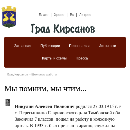
Благо
|
Хроно
|
Вк
|
Литрес
Заглавная
Публикации
Персоналии
Источники
Карты и схемы
Пресса
Град Кирсанов
>
Школьные работы
Мы помним, мы чтим...
Никулин Алексей Иванович
родился 27.03.1915 г. в
с. Пересыпкино Гавриловского р-на Тамбовской обл.
Закончил 7 классов, пошел на работу в колхозную
артель. В 1933 г. был призван в армию, служил на