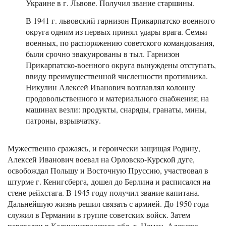
Украине в г. Львове. Получил звание старшины.
В 1941 г. львовский гарнизон Прикарпатско-военного
округа одним из первых принял удары врага. Семьи
военных, по распоряжению советского командования,
были срочно эвакуированы в тыл. Гарнизон
Прикарпатско-военного округа вынуждены отступать,
ввиду преимущественной численности противника.
Никулин Алексей Иванович возглавлял колонну
продовольственного и материального снабжения; на
машинах везли: продукты, снаряды, гранаты, мины,
патроны, взрывчатку.
Мужественно сражаясь, и героически защищая Родину,
Алексей Иванович воевал на Орловско-Курской дуге,
освобождал Польшу и Восточную Пруссию, участвовал в
штурме г. Кенигсберга, дошел до Берлина и расписался на
стене рейхстага. В 1945 году получил звание капитана.
Дальнейшую жизнь решил связать с армией. До 1950 года
служил в Германии в группе советских войск. Затем
переведен в Калининградскую обл. г. Неман. Алексею