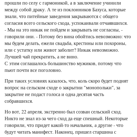
прошли по селу с гармоникой, а в заключение учинили
между собой драку. А те из поклонников Бахуса, которые
знали, что питейные заведения закрываются с общего
согласия всего сельского схода, успокаивали отчаявшихся.
- Мы на это никак не пойдем и закрывать не согласны, -
говорили они. - Потому без вина обойтись невозможно: что
мы будем делать, ежели свадьба, крестины или похороны,
или с устатку или живот заболит? Никак невозможно.
Лучшей чай прекратить, а не вино.
С этим соглашалось большинство мужиков, потому что
пьют почти все поголовно.
При таких условиях казалось, что, коль скоро будет поднят
вопрос на сельском сходе о закрытии "монопольки", за
закрытие не подаст голоса и одна десятая часть
собравшихся.
Но вот, 22 апреля, экстренно был созван сельский сход.
Никто не знал из-за чего сход да еще спешный. Некоторые
говорили, что придет какой-то начальник, а другие - что
будут читать манифест. Наконец, пришел старшина с