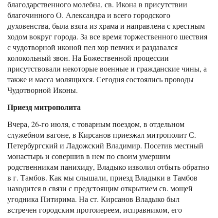
благодарственного молебна, св. Икона в присутствии
благочинного О. Александра и всего городского
духовенства, была взята из храма и направлена с крестным
ходом вокруг города. За все время торжественного шествия
с чудотворной иконой пел хор певчих и раздавался
колокольный звон. На Божественной процессии
присутствовали некоторые военные и гражданские чины, а
также и масса молящихся. Сегодня состоялись проводы
Чудотворной Иконы.
Приезд митрополита
Вчера, 26-го июля, с товарным поездом, в отдельном
служебном вагоне, в Кирсанов приезжал митрополит С.
Петербургский и Ладожский Владимир. Посетив местный
монастырь и совершив в нем по своим умершим
родственникам панихиду, Владыко изволил отбыть обратно
в г. Тамбов. Как мы слышали, приезд Владыки в Тамбов
находится в связи с предстоящим открытием св. мощей
угодника Питирима. На ст. Кирсанов Владыко был
встречен городским протоиереем, исправником, его