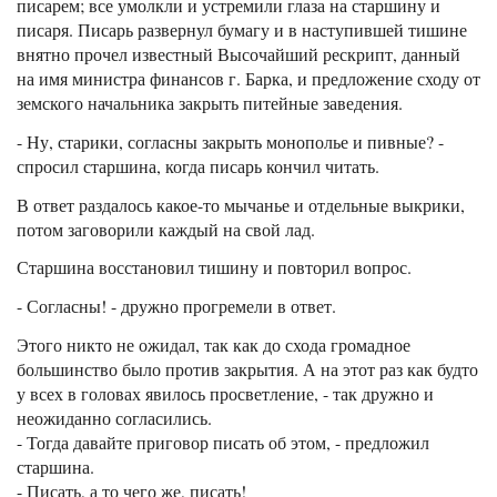
писарем; все умолкли и устремили глаза на старшину и
писаря. Писарь развернул бумагу и в наступившей тишине
внятно прочел известный Высочайший рескрипт, данный
на имя министра финансов г. Барка, и предложение сходу от
земского начальника закрыть питейные заведения.
- Ну, старики, согласны закрыть монополье и пивные? -
спросил старшина, когда писарь кончил читать.
В ответ раздалось какое-то мычанье и отдельные выкрики,
потом заговорили каждый на свой лад.
Старшина восстановил тишину и повторил вопрос.
- Согласны! - дружно прогремели в ответ.
Этого никто не ожидал, так как до схода громадное
большинство было против закрытия. А на этот раз как будто
у всех в головах явилось просветление, - так дружно и
неожиданно согласились.
- Тогда давайте приговор писать об этом, - предложил
старшина.
- Писать, а то чего же, писать!