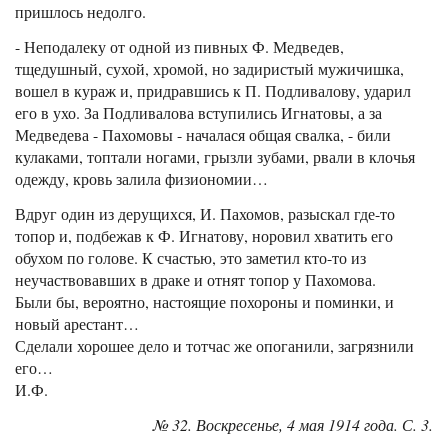
пришлось недолго.
- Неподалеку от одной из пивных Ф. Медведев,
тщедушный, сухой, хромой, но задиристый мужичишка,
вошел в кураж и, придравшись к П. Подливалову, ударил
его в ухо. За Подливалова вступились Игнатовы, а за
Медведева - Пахомовы - началася общая свалка, - били
кулаками, топтали ногами, грызли зубами, рвали в клочья
одежду, кровь залила физиономии…
Вдруг один из дерущихся, И. Пахомов, разыскал где-то
топор и, подбежав к Ф. Игнатову, норовил хватить его
обухом по голове. К счастью, это заметил кто-то из
неучаствовавших в драке и отнят топор у Пахомова.
Были бы, вероятно, настоящие похороны и поминки, и
новый арестант…
Сделали хорошее дело и тотчас же опоганили, загрязнили
его…
И.Ф.
№ 32. Воскресенье, 4 мая 1914 года. С. 3.