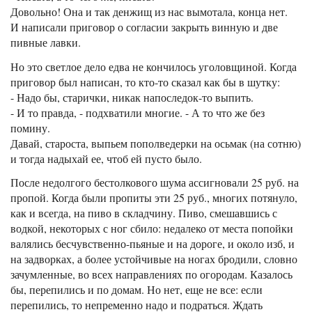
Довольно! Она и так денжищ из нас вымотала, конца нет.
И написали приговор о согласии закрыть винную и две
пивные лавки.
Но это светлое дело едва не кончилось уголовщиной. Когда
приговор был написан, то кто-то сказал как бы в шутку:
- Надо бы, старички, никак напоследок-то выпить.
- И то правда, - подхватили многие. - А то что же без
помину.
Давай, староста, выпьем пополведерки на осьмак (на сотню)
и тогда надыхай ее, чтоб ей пусто было.
После недолгого бестолкового шума ассигновали 25 руб. на
пропой. Когда были пропиты эти 25 руб., многих потянуло,
как и всегда, на пиво в складчину. Пиво, смешавшись с
водкой, некоторых с ног сбило: недалеко от места попойки
валялись бесчувственно-пьяные и на дороге, и около изб, и
на задворках, а более устойчивые на ногах бродили, словно
зачумленные, во всех направлениях по огородам. Казалось
бы, перепились и по домам. Но нет, еще не все: если
перепились, то непременно надо и подраться. Ждать