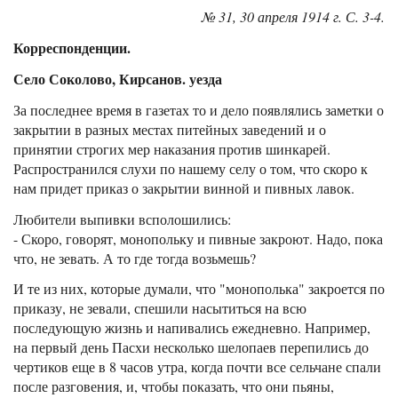
№ 31, 30 апреля 1914 г. С. 3-4.
Корреспонденции.
Село Соколово, Кирсанов. уезда
За последнее время в газетах то и дело появлялись заметки о
закрытии в разных местах питейных заведений и о
принятии строгих мер наказания против шинкарей.
Распространился слухи по нашему селу о том, что скоро к
нам придет приказ о закрытии винной и пивных лавок.
Любители выпивки всполошились:
- Скоро, говорят, монопольку и пивные закроют. Надо, пока
что, не зевать. А то где тогда возьмешь?
И те из них, которые думали, что "монополька" закроется по
приказу, не зевали, спешили насытиться на всю
последующую жизнь и напивались ежедневно. Например,
на первый день Пасхи несколько шелопаев перепились до
чертиков еще в 8 часов утра, когда почти все сельчане спали
после разговения, и, чтобы показать, что они пьяны,