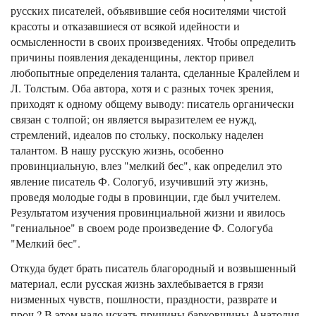
русских писателей, объявившие себя носителями чистой
красоты и отказавшиеся от всякой идейности и
осмысленности в своих произведениях. Чтобы определить
причины появления декаденщины, лектор привел
любопытные определения таланта, сделанные Кралейлем и
Л. Толстым. Оба автора, хотя и с разных точек зрения,
приходят к одному общему выводу: писатель органически
связан с толпой; он является выразителем ее нужд,
стремлений, идеалов по стольку, поскольку наделен
талантом. В нашу русскую жизнь, особенно
провинциальную, влез "мелкий бес", как определил это
явление писатель Ф. Сологуб, изучивший эту жизнь,
проведя молодые годы в провинции, где был учителем.
Результатом изучения провинциальной жизни и явилось
"гениальное" в своем роде произведение Ф. Сологуба
"Мелкий бес".
Откуда будет брать писатель благородный и возвышенный
материал, если русская жизнь захлебывается в грязи
низменных чувств, пошлности, праздности, разврате и
проч.? В этом надо искать причины барковщины Анатолия