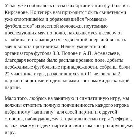
У нас уже сообщалось о зачатках организации футбола в г.
Кирсанове. Но теперь нам приходится быть свидетелями
уже сплотившейся и образовавшейся "команды-
футболистов" из местной молодежи, неутомимо
преследующих мяч по полю, находящемуся к северу от
кладбища, и старающихся с удвоенной энергией вогнать
мяч в ворота противника. Нельзя умолчать и об
организатора футбола З.З. Попове и А.П. Афанасьеве,
благодаря которым было распланировано поле, добыты
необходимые футбольные принадлежности, собраны были
22 участника игры, разделившихся по 11 человек на 2
партии с воротами и одинаковыми костюмами для каждой
партии.
Мало того, любуясь на занятную и симпатичную игру, мы
должны отметить полную подчиненность каждого игрока
избранному "капитану" для своей партии и с другой
стороны, наблюдающему за правильностью игры "рефери",
назначаемому от двух партий и свистком контролирующему
игру.