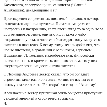
Каменского, сологубовщины, санинства ("Санин"
Ацыбашева), декаденщины и т.п.
Произведения современных писателей, по словам лектора,
отличаются идейной пустотой. Писатели мечутся от
настроения к настроению, хватаются наугад то за одно, то за
другое мировоззрение, ощупью ищут какого-либо
отправного пункта, и читатели благодаря этому, мечутся от
писателя к писателю. К всему этому лекарь добавляет, что
новые писатели, в сравнении с Белинским, Герценом,
Пушкиным, Л. Толстым, малообразованы, философски
невежественны, и кроме того, отличаются тем, что у них
отсутствует сознание достоинства писателя.
О Леониде Андрееве лектор сказал, что он обладает
огромным талантом, но не знает жизни, не изучал ее и
потому хватается то за "Елеозара", то создает "Анатэму".
В заключение лектор приглашал опять общества приступить
с полной энергией к строительству жизни.
Ч.