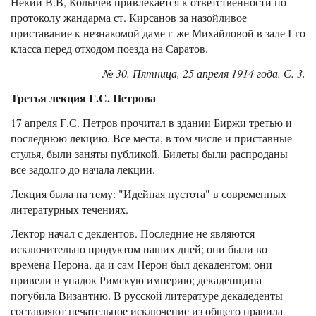
Некий В.В, Колычев привлекается к ответственности по
протоколу жандарма ст. Кирсанов за назойливое
приставание к незнакомой даме г-же Михайловой в зале I-го
класса перед отходом поезда на Саратов.
№ 30. Пятница, 25 апреля 1914 года. С. 3.
Третья лекция Г.С. Петрова
17 апреля Г.С. Петров прочитал в здании Биржи третью и
последнюю лекцию. Все места, в том числе и приставные
стулья, были заняты публикой. Билеты были распроданы
все задолго до начала лекции.
Лекция была на тему: "Идейная пустота" в современных
литературных течениях.
Лектор начал с декдентов. Последние не являются
исключительно продуктом наших дней; они были во
времена Нерона, да и сам Нерон был декадентом; они
привели в упадок Римскую империю; декаденщина
погубила Византию. В русской литературе декадеденты
составляют печательное исключение из общего правила