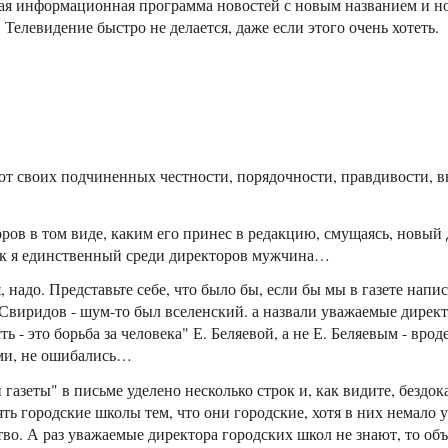
я информационная программа новостей с новым названием и но
. Телевидение быстро не делается, даже если этого очень хотеть.
от своих подчиненных честности, порядочности, правдивости, в
ров в том виде, каким его принес в редакцию, смущаясь, новый
как я единственный среди директоров мужчина…
, надо. Представьте себе, что было бы, если бы мы в газете напи
. Свиридов - шум-то был вселенский. а назвали уважаемые дире
 - это борьба за человека" Е. Беляевой, а не Е. Беляевым - врод
ми, не ошибались…
азеты" в письме уделено несколько строк и, как видите, бездока
ять городские школы тем, что они городские, хотя в них немало у
во. А раз уважаемые директора городских школ не знают, то объ