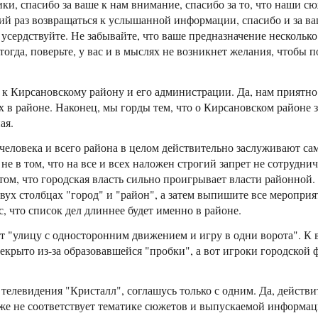
ки, спасибо за ваше к нам внимание, спасибо за то, что наши сю
ний раз возвращаться к услышанной информации, спасибо и за 
м усердствуйте. Не забывайте, что ваше предназначение нескольк
тогда, поверьте, у вас и в мыслях не возникнет желания, чтобы
 к Кирсановскому району и его администрации. Да, нам приятно
 в районе. Наконец, мы горды тем, что о Кирсановском районе з
ая.
 человека и всего района в целом действительно заслуживают са
е не в том, что на все и всех наложен строгий запрет не сотрудн
том, что городская власть сильно проигрывает власти районной.
вух столбцах "город" и "район", а затем выпишите все мероприя
с, что список дел длиннее будет именно в районе.
ет "улицу с односторонним движением и игру в одни ворота". К 
екрыто из-за образовавшейся "пробки", а вот игроки городской
с телевидения "Кристалл", соглашусь только с одним. Да, действ
е соответствует тематике сюжетов и выпускаемой информаци