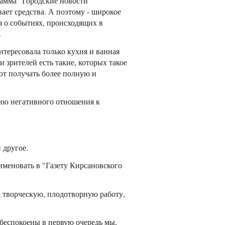
рамма "Городские новости"
вает средства. А поэтому - широкое
 о событиях, происходящих в
.
нтересовала только кухня и ванная
и зрителей есть такие, которых такое
ют получать более полную и
нию негативного отношения к
 другое.
именовать в "Газету Кирсановского
а творческую, плодотворную работу,
обеспокоены в первую очередь мы,