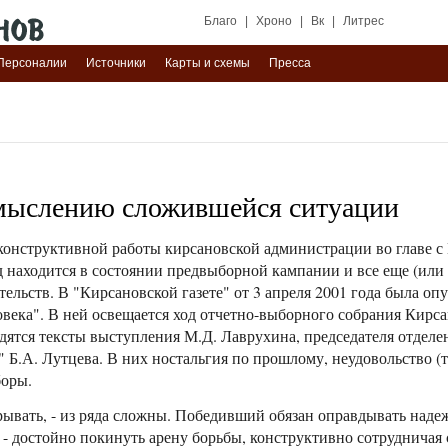
Благо
|
Хроно
|
Вк
|
Литрес
Персоналии
Источники
Карты и схемы
Пресса
мыслению сложившейся ситуации
конструктивной работы кирсановской администрации во главе с
д находится в состоянии предвыборной кампании и все еще (или у
ельств. В "Кирсановской газете" от 3 апреля 2001 года была опу
человека". В ней освещается ход отчетно-выборного собрания Кир
тся тексты выступления М.Д. Лаврухина, председателя отделен
Б.А. Лутцева. В них ностальгия по прошлому, неудовольство (так
боры.
рывать, - из ряда сложны. Победивший обязан оправдывать наде
- достойно покинуть арену борьбы, конструктивно сотрудничая 