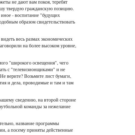
жеты не дают вам покоя, теребят
вашу твердую гражданскую позицию.
о иное - воспитание "будущих
 подобным образом свидетельствовать
 видеть весь размах экономических
аговорили на более высоком уровне,
мого "широкого освещения", чего
ичать с "телевизионщиками" и не
 Не верите? Возьмите лист бумаги,
тия и дела, проводимые и там и там
вашему сведению, на второй стороне
 футбольной команды за нежелание
ительно, название программы
и, а посему приняты действенные