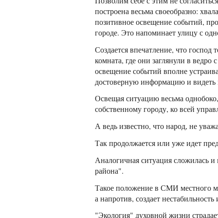
Позволим себе с этим не согласитьс
построена весьма своеобразно: хвала
позитивное освещение событий, про
городе. Это напоминает улицу с од
Создается впечатление, что господ 
комната, где они заглянули в ведро 
освещение событий вполне устраива
достоверную информацию и видеть в
Освещая ситуацию весьма однобоко,
собственному городу, ко всей управл
А ведь известно, что народ, не уваж
Так продолжается или уже идет пред
Аналогичная ситуация сложилась и 
района".
Такое положение в СМИ местного ма
а напротив, создает нестабильность
"Экология" духовной жизни страдает