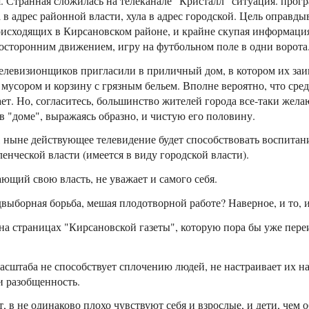
я. Странная сложилась на телеканале "Кристалл" ситуация. прог
 в адрес районной власти, хула в адрес городской. Цель оправды
исходящих в Кирсановском районе, и крайне скупая информация
носторонним движением, игру на футбольном поле в одни ворота
телевизионщиков пригласили в приличный дом, в котором их заи
с мусором и корзину с грязным бельем. Вполне вероятно, что сред
ет. Но, согласитесь, большинство жителей города все-таки жела
 "доме", выражаясь образно, и чистую его половину.
 ныне действующее телевидение будет способствовать воспита
енческой власти (имеется в виду городской власти).
ающий свою власть, не уважает и самого себя.
выборная борьба, мешая плодотворной работе? Наверное, и то, и
на страницах "Кирсановской газеты", которую пора бы уже пере
сштаба не способствует сплочению людей, не настраивает их н
 и разобщенность.
, в не одинаково плохо чувствуют себя и взрослые, и дети, чем 