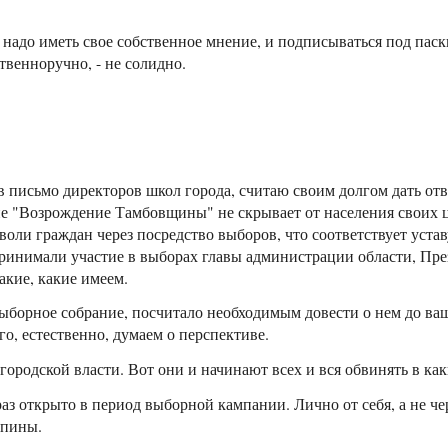
 надо иметь свое собственное мнение, и подписываться под паск
твенноручно, - не солидно.
 письмо директоров школ города, считаю своим долгом дать от
 "Возрождение Тамбовщины" не скрывает от населения своих це
оли граждан через посредство выборов, что соответствует устав
принимали участие в выборах главы администрации области, Пре
акие, какие имеем.
ыборное собрание, посчитало необходимым довести о нем до ваше
го, естественно, думаем о перспективе.
городской власти. Вот они и начинают всех и вся обвинять в ка
з открыто в период выборной кампании. Лично от себя, а не че
спины.