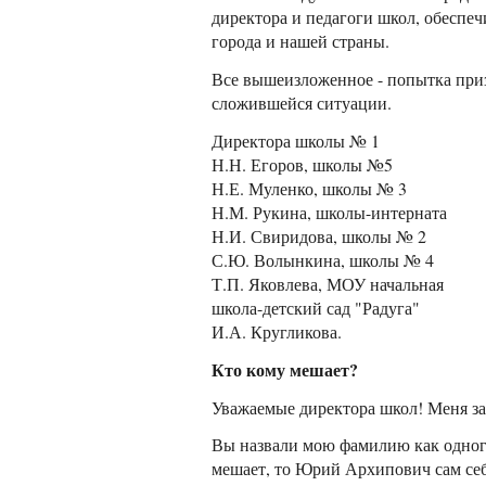
директора и педагоги школ, обеспе
города и нашей страны.
Все вышеизложенное - попытка при
сложившейся ситуации.
Директора школы № 1
Н.Н. Егоров, школы №5
Н.Е. Муленко, школы № 3
Н.М. Рукина, школы-интерната
Н.И. Свиридова, школы № 2
С.Ю. Волынкина, школы № 4
Т.П. Яковлева, МОУ начальная
школа-детский сад "Радуга"
И.А. Кругликова.
Кто кому мешает?
Уважаемые директора школ! Меня зас
Вы назвали мою фамилию как одного 
мешает, то Юрий Архипович сам себе