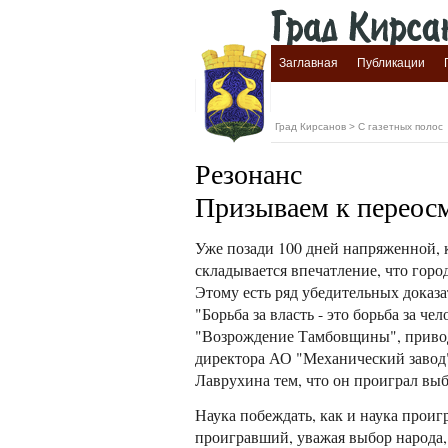
Заглавная
Публикации
Град Кирсанов
>
C газетных полос
Резонанс
Призываем к переос
Уже позади 100 дней напряженной, 
складывается впечатление, что горо
Этому есть ряд убедительных доказат
"Борьба за власть - это борьба за 
"Возрождение Тамбовщины", приводя
директора АО "Механический завод" 
Лаврухина тем, что он проиграл вы
Наука побеждать, как и наука проиг
проигравший, уважая выбор народа, 