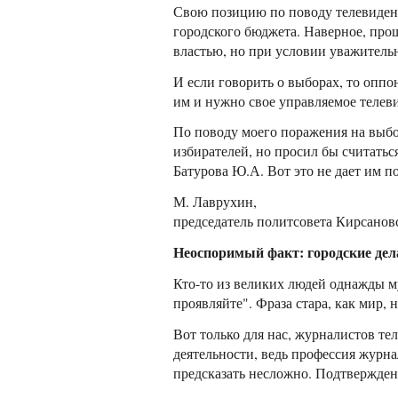
Свою позицию по поводу телевидения
городского бюджета. Наверное, про
властью, но при условии уважительн
И если говорить о выборах, то опп
им и нужно свое управляемое телеви
По поводу моего поражения на выбор
избирателей, но просил бы считаться
Батурова Ю.А. Вот это не дает им по
М. Лаврухин,
председатель политсовета Кирсано
Неоспоримый факт: городские дел
Кто-то из великих людей однажды му
проявляйте". Фраза стара, как мир, 
Вот только для нас, журналистов т
деятельности, ведь профессия журна
предсказать несложно. Подтверждени