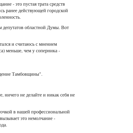
ание - это пустая трата средств
ись ранее действующей городской
оленность.
м депутатов областной Думы. Вот
итался и считаюсь с мнением
са) меньше, чем у соперника -
ждение Тамбовщины".
, ничего не делайте и никак себя не
 точкой в нашей профессиональной
 вызывает это немолчание -
ода.