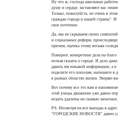
Ну что ж, господа школьные работни
душу и сердце, заставляют вас лиш
Только, пожалуйста, не очень в это
граждан города и нашей страны". И 
свое почтение.
Да, мы не скрываем своих симпатий
и социальных реформ, происходящих
причем, оценка этому весьма солидн
Поверьте, конкретные дела на благо
нельзя сказать о городе. И дело даж
давать им никакой информации, а в 
поделите его пополам, напишите в д
в разных областях жизни. Уверяю ва
Вот почему все это вам и напомина
этой улицы движение уже давно пер
играть удалены на скамью запасных.
P.S. Несмотря на все выпады в адре
"ГОРОДСКИЕ НОВОСТИ" давно уже н