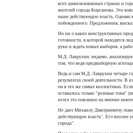
всех цивилизованных странах и город
жителей города Кирсанова. Это вовс
ныне действующую власть. Однако к
побежденного. Предложения, высказа
Но ни о каких конструктивных пред
готовности, в которой находятся ли
руки и ждать новых выборов, а рабо
М.Д. Лаврухин, видимо, анализиру
том, что ведя предвыборную агитаци
Ведь и сам М.Д. Лаврухин четыре го
результатах своей деятельности. В 
он в тех же самых коллективах. Есл
оставалось только "розовые тона" (
итоге это повлияло на мнение некот
Не дает Михаилу Дмитриевичу покоя 
действующую власть". Его вполне у
города".