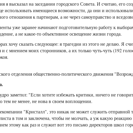
 я высказал на заседании городского Совета. И считаю, его созд
ще использовать имеющиеся возможности, да они и использовал
ого отношения к партнерам, а не через самоуправство и вседозв
оненты уже заранее начинают подготовительную работу к выбора
дение, а не какое-то объективное освещение жизни города.
ах хочу сказать следующее: я трагедии из этого не делаю. Я сч
 и с мнением моих сторонников, а их только чуть-чуть (192 голо
коя.
вского отделения общественно-политического движения "Возро
а.
дро заметил: "Если хотите избежать критики, ничего не говорите
но тем не менее, не нова в своем воплощении.
елекомпании "Кристалл", это никак не может служить отправной
листа в том и заключена, чтобы не молчать, а уж какую реакцию
ем этому как раз и служит вот это письмо директоров школ гор