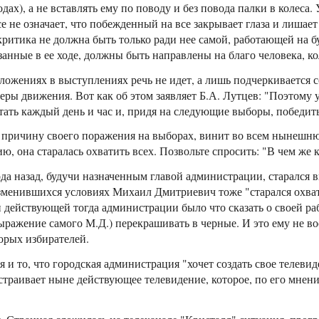
ах), а не вставлять ему по поводу и без повода палки в колеса.
е не означает, что побежденный на все закрывает глаза и лишае
ритика не должна быть только ради нее самой, работающей на
нные в ее ходе, должны быть направлены на благо человека, кол
ложениях в выступлениях речь не идет, а лишь подчеркивается 
деры движения. Вот как об этом заявляет Б.А. Лутцев: "Поэтому 
тать каждый день и час и, придя на следующие выборы, победить
я причину своего поражения на выборах, винит во всем нынеш
ю, она старалась охватить всех. Позвольте спросить: "В чем же
да назад, будучи назначенным главой администрации, старался в
изменившихся условиях Михаил Дмитриевич тоже "старался охвати
и действующей тогда администрации было что сказать о своей р
выражение самого М.Д.) перекрашивать в черные. И это ему не во
орых избирателей.
и то, что городская администрация "хочет создать свое телевид
страивает ныне действующее телевидение, которое, по его мнен