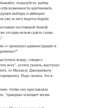
 Уважайте, пожалуйста, выбор
т себя возможности критиковать
 будущие выборы и амбицию
ь уже за него ведется борьба.
состояние постоянной боевой
уже сегодня нельзя сидеть сложа
".
нюю (= прошлую) администрацию в
 криминал?"
ыступить всюду, говоря о
ть всех", кстати сказать, выступал
аботе, то Михаилу Дмитриевичу
спрещалось. Надо сказать, что в
ение, чтобы оно прославляло
ию, "правдиво освещает жизнь