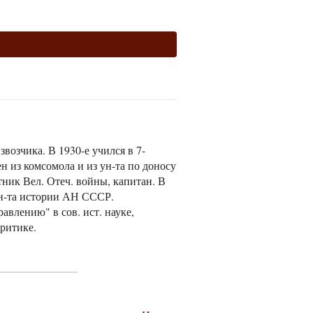
извозчика. В 1930-е учился в 7-
н из комсомола и из ун-та по доносу
тник Вел. Отеч. войны, капитан. В
 Ин-та истории АН СССР.
авлению" в сов. ист. науке,
ритике.