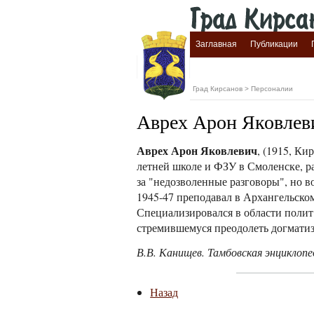
Заглавная
Публикации
Град Кирсанов
>
Персоналии
Аврех Арон Яковлев
Аврех Арон Яковлевич
, (1915, Ки
летней школе и ФЗУ в Смоленске, ра
за "недозволенные разговоры", но во
1945-47 преподавал в Архангельском
Специализировался в области полит.
стремившемуся преодолеть догматиз
В.В. Канищев. Тамбовская энциклопед
Назад