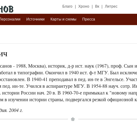
Благо
|
Хроно
|
Вк
|
Литрес
Персоналии
Источники
Карты и схемы
Пресса
ич
рсанов - 1988, Москва), историк, д-р ист. наук (1967), проф. Сын 
ботал в типографии. Окончил в 1940 ист. ф-т МГУ. Был исключе
сстановлен. В 1940-41 преподавал в пед. ин-те в Энгельсе. Учас
 пед. ин-те. Учился в аспирантуре МГУ. В 1954-88 науч. сотр.
 истории России нач. 20 в. В 1960-70-е примыкал к "новому напр
м в изучении истории страны, подвергался резкой официозной к
ия. 2004 г.