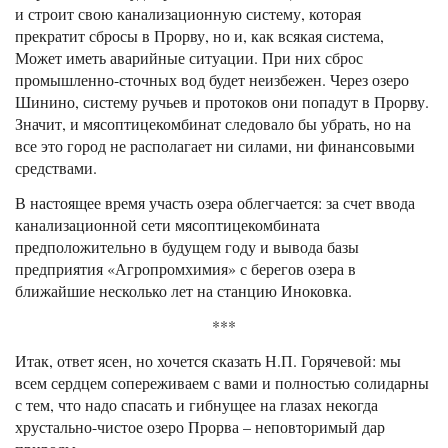
и строит свою канализационную систему, которая
прекратит сбросы в Прорву, но и, как всякая система,
Может иметь аварийные ситуации. При них сброс
промышленно-сточных вод будет неизбежен. Через озеро
Шинино, систему ручьев и протоков они попадут в Прорву.
Значит, и мясоптицекомбинат следовало бы убрать, но на
все это город не располагает ни силами, ни финансовыми
средствами.
В настоящее время участь озера облегчается: за счет ввода
канализационной сети мясоптицекомбината
предположительно в будущем году и вывода базы
предприятия «Агропромхимия» с берегов озера в
ближайшие несколько лет на станцию Иноковка.
***
Итак, ответ ясен, но хочется сказать Н.П. Горячевой: мы
всем сердцем сопереживаем с вами и полностью солидарны
с тем, что надо спасать и гибнущее на глазах некогда
хрустально-чистое озеро Прорва – неповторимый дар