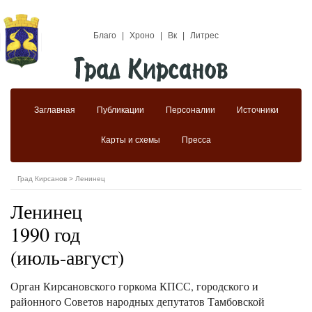
Благо
|
Хроно
|
Вк
|
Литрес
Заглавная
Публикации
Персоналии
Источники
Карты и схемы
Пресса
Град Кирсанов
>
Ленинец
Ленинец
1990 год
(июль-август)
Орган Кирсановского горкома КПСС, городского и
районного Советов народных депутатов Тамбовской