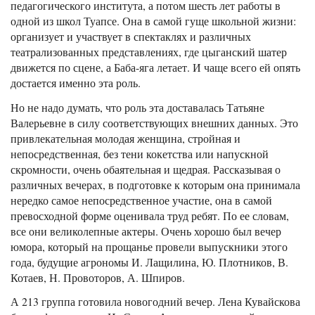
педагогического института, а потом шесть лет работы в
одной из школ Туапсе. Она в самой гуще школьной жизни:
организует и участвует в спектаклях и различных
театрализованных представлениях, где цыганский шатер
движется по сцене, а Баба-яга летает. И чаще всего ей опять
достается именно эта роль.
Но не надо думать, что роль эта доставалась Татьяне
Валерьевне в силу соответствующих внешних данных. Это
привлекательная молодая женщина, стройная и
непосредственная, без тени кокетства или напускной
скромности, очень обаятельная и щедрая. Рассказывая о
различных вечерах, в подготовке к которым она принимала
нередко самое непосредственное участие, она в самой
превосходной форме оценивала труд ребят. По ее словам,
все они великолепные актеры. Очень хорошо был вечер
юмора, который на прощанье провели выпускники этого
года, будущие агрономы И. Лащилина, Ю. Плотников, В.
Котаев, Н. Провоторов, А. Шпиров.
А 213 группа готовила новогодний вечер. Лена Кувайскова