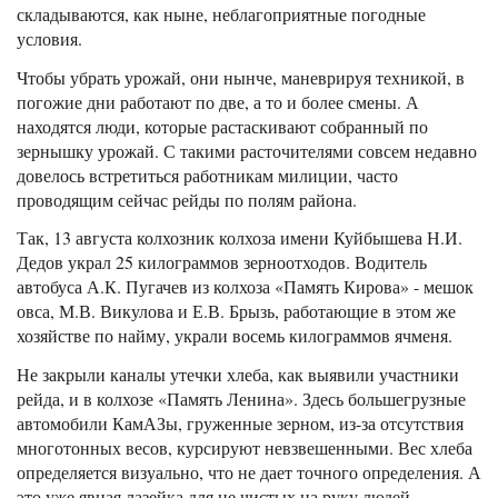
складываются, как ныне, неблагоприятные погодные
условия.
Чтобы убрать урожай, они нынче, маневрируя техникой, в
погожие дни работают по две, а то и более смены. А
находятся люди, которые растаскивают собранный по
зернышку урожай. С такими расточителями совсем недавно
довелось встретиться работникам милиции, часто
проводящим сейчас рейды по полям района.
Так, 13 августа колхозник колхоза имени Куйбышева Н.И.
Дедов украл 25 килограммов зерноотходов. Водитель
автобуса А.К. Пугачев из колхоза «Память Кирова» - мешок
овса, М.В. Викулова и Е.В. Брызь, работающие в этом же
хозяйстве по найму, украли восемь килограммов ячменя.
Не закрыли каналы утечки хлеба, как выявили участники
рейда, и в колхозе «Память Ленина». Здесь большегрузные
автомобили КамАЗы, груженные зерном, из-за отсутствия
многотонных весов, курсируют невзвешенными. Вес хлеба
определяется визуально, что не дает точного определения. А
это уже явная лазейка для не чистых на руку людей.