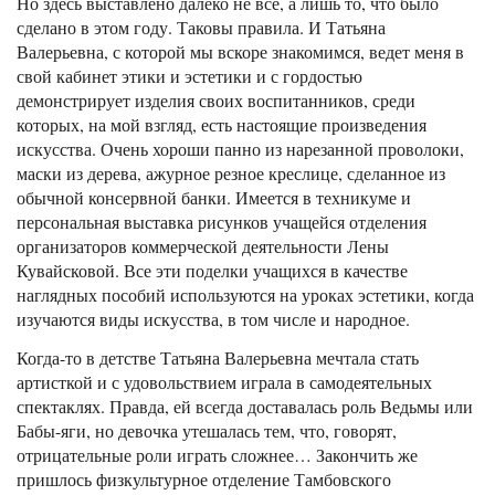
Но здесь выставлено далеко не все, а лишь то, что было
сделано в этом году. Таковы правила. И Татьяна
Валерьевна, с которой мы вскоре знакомимся, ведет меня в
свой кабинет этики и эстетики и с гордостью
демонстрирует изделия своих воспитанников, среди
которых, на мой взгляд, есть настоящие произведения
искусства. Очень хороши панно из нарезанной проволоки,
маски из дерева, ажурное резное креслице, сделанное из
обычной консервной банки. Имеется в техникуме и
персональная выставка рисунков учащейся отделения
организаторов коммерческой деятельности Лены
Кувайсковой. Все эти поделки учащихся в качестве
наглядных пособий используются на уроках эстетики, когда
изучаются виды искусства, в том числе и народное.
Когда-то в детстве Татьяна Валерьевна мечтала стать
артисткой и с удовольствием играла в самодеятельных
спектаклях. Правда, ей всегда доставалась роль Ведьмы или
Бабы-яги, но девочка утешалась тем, что, говорят,
отрицательные роли играть сложнее… Закончить же
пришлось физкультурное отделение Тамбовского