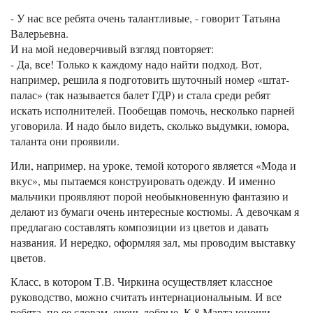
- У нас все ребята очень талантливые, - говорит Татьяна
Валерьевна.
И на мой недоверчивый взгляд повторяет:
- Да, все! Только к каждому надо найти подход. Вот,
например, решила я подготовить шуточный номер «штат-
палас» (так называется балет ГДР) и стала среди ребят
искать исполнителей. Пообещав помочь, несколько парней
уговорила. И надо было видеть, сколько выдумки, юмора,
таланта они проявили.
Или, например, на уроке, темой которого является «Мода и
вкус», мы пытаемся конструировать одежду. И именно
мальчики проявляют порой необыкновенную фантазию и
делают из бумаги очень интересные костюмы. А девочкам я
предлагаю составлять композиции из цветов и давать
названия. И нередко, оформляя зал, мы проводим выставку
цветов.
Класс, в котором Т.В. Чиркина осуществляет классное
руководство, можно считать интернациональным. И все
ребята, по ее словам, очень добрые. К 8 Марта юноши