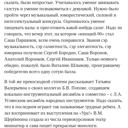
сказать, были непростые. Учитывалось умение завязывать
галстук и умение познакомиться с девушкой. Нужно было
пройти через музыкальный, юмористический, силовой и
интеллектуальный конкурсы. Оценивалось умение
танцевать вальс и приготовить какой-нибудь салат. Надо ли
говорить, что вечер этот, на котором «юношей-90» стал
Саша Паршиков, всем очень понравился. Звания сэр
музыкальность, сэр галантность, сэр элегантность, сэр
юморина получили Сергей Бородин, Саша Воронов,
Анатолий Воронков, Сергей Иванников. Только немного
обидно, пожалуй, было Виталию Шлыкову, проигравшему
победителю всего одну сотую балла.
В той же превосходной степени рассказывает Татьяна
Валерьевна о своих коллегах Б.В. Попове, создавшем
вокально-инструментальный ансамбль и совместно – с Л.А.
Углянским ансамбль народных инструментов. Надо сказать,
что в последнем играют так называемые трудные ребята. А
зал воспринимает их выступления на «Ура!» В.М.
Щербинина создала из числа первокурсников театр
миниатюр и сама пишет прекрасные монологи.