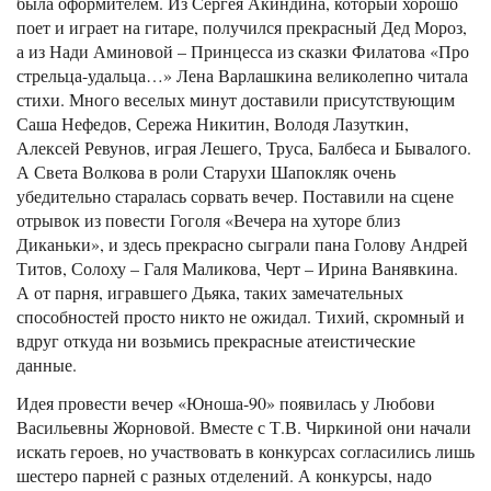
была оформителем. Из Сергея Акиндина, который хорошо
поет и играет на гитаре, получился прекрасный Дед Мороз,
а из Нади Аминовой – Принцесса из сказки Филатова «Про
стрельца-удальца…» Лена Варлашкина великолепно читала
стихи. Много веселых минут доставили присутствующим
Саша Нефедов, Сережа Никитин, Володя Лазуткин,
Алексей Ревунов, играя Лешего, Труса, Балбеса и Бывалого.
А Света Волкова в роли Старухи Шапокляк очень
убедительно старалась сорвать вечер. Поставили на сцене
отрывок из повести Гоголя «Вечера на хуторе близ
Диканьки», и здесь прекрасно сыграли пана Голову Андрей
Титов, Солоху – Галя Маликова, Черт – Ирина Ванявкина.
А от парня, игравшего Дьяка, таких замечательных
способностей просто никто не ожидал. Тихий, скромный и
вдруг откуда ни возьмись прекрасные атеистические
данные.
Идея провести вечер «Юноша-90» появилась у Любови
Васильевны Жорновой. Вместе с Т.В. Чиркиной они начали
искать героев, но участвовать в конкурсах согласились лишь
шестеро парней с разных отделений. А конкурсы, надо