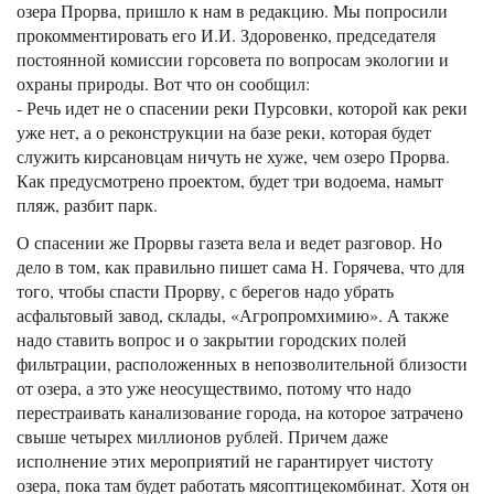
озера Прорва, пришло к нам в редакцию. Мы попросили
прокомментировать его И.И. Здоровенко, председателя
постоянной комиссии горсовета по вопросам экологии и
охраны природы. Вот что он сообщил:
- Речь идет не о спасении реки Пурсовки, которой как реки
уже нет, а о реконструкции на базе реки, которая будет
служить кирсановцам ничуть не хуже, чем озеро Прорва.
Как предусмотрено проектом, будет три водоема, намыт
пляж, разбит парк.
О спасении же Прорвы газета вела и ведет разговор. Но
дело в том, как правильно пишет сама Н. Горячева, что для
того, чтобы спасти Прорву, с берегов надо убрать
асфальтовый завод, склады, «Агропромхимию». А также
надо ставить вопрос и о закрытии городских полей
фильтрации, расположенных в непозволительной близости
от озера, а это уже неосуществимо, потому что надо
перестраивать канализование города, на которое затрачено
свыше четырех миллионов рублей. Причем даже
исполнение этих мероприятий не гарантирует чистоту
озера, пока там будет работать мясоптицекомбинат. Хотя он