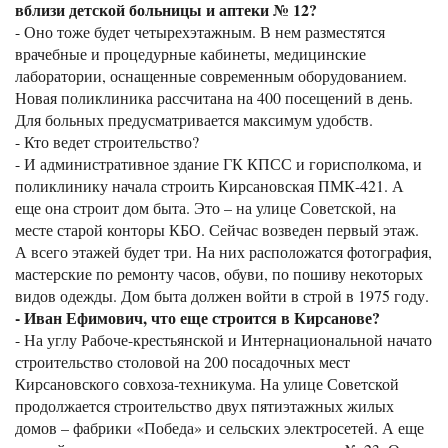
вблизи детской больницы и аптеки № 12?
- Оно тоже будет четырехэтажным. В нем разместятся
врачебные и процедурные кабинеты, медицинские
лаборатории, оснащенные современным оборудованием.
Новая поликлиника рассчитана на 400 посещений в день.
Для больных предусматривается максимум удобств.
- Кто ведет строительство?
- И административное здание ГК КПСС и горисполкома, и
поликлинику начала строить Кирсановская ПМК-421. А
еще она строит дом быта. Это – на улице Советской, на
месте старой конторы КБО. Сейчас возведен первый этаж.
А всего этажей будет три. На них расположатся фотография,
мастерские по ремонту часов, обуви, по пошиву некоторых
видов одежды. Дом быта должен войти в строй в 1975 году.
- Иван Ефимович, что еще строится в Кирсанове?
- На углу Рабоче-крестьянской и Интернациональной начато
строительство столовой на 200 посадочных мест
Кирсановского совхоза-техникума. На улице Советской
продолжается строительство двух пятиэтажных жилых
домов – фабрики «Победа» и сельских электросетей. А еще