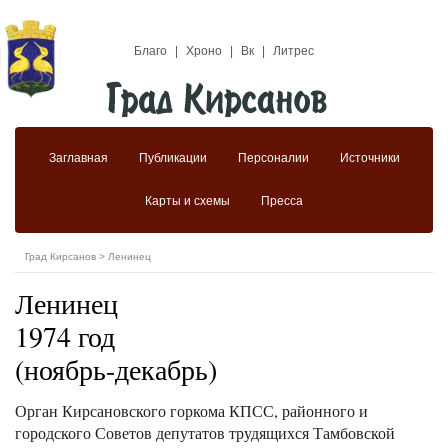
Благо
|
Хроно
|
Вк
|
Литрес
Заглавная
Публикации
Персоналии
Источники
Карты и схемы
Пресса
Град Кирсанов
>
Ленинец
Ленинец
1974 год
(ноябрь-декабрь)
Орган Кирсановского горкома КПСС, районного и
городского Советов депутатов трудящихся Тамбовской