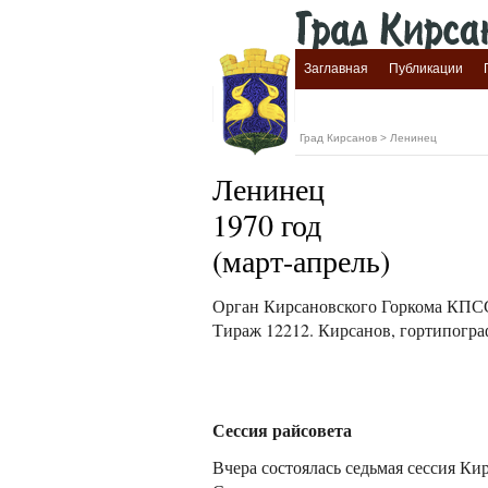
Заглавная
Публикации
Град Кирсанов
>
Ленинец
Ленинец
1970 год
(март-апрель)
Орган Кирсановского Горкома КПСС,
Тираж 12212. Кирсанов, гортипогра
Сессия райсовета
Вчера состоялась седьмая сессия Ки