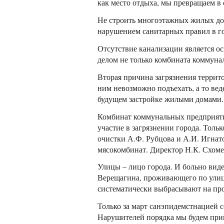
как место отдыха, мы превращаем в 
Не строить многоэтажных жилых дом
нарушением санитарных правил в го
Отсутствие канализации является о
делом не только комбината коммуна
Вторая причина загрязнения террито
ним невозможно подъехать, а то ве
будущем застройке жилыми домами.
Комбинат коммунальных предприятий
участие в загрязнении города. Тол
очистки А.Ф. Рубцова и А.И. Игнато
мясокомбинат. Директор Н.К. Схоме
Улицы – лицо города. И больно виде
Верещагина, проживающего по улице
систематически выбрасывают на про
Только за март санэпидемстнацией 
Нарушителей порядка мы будем прив