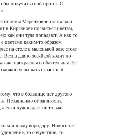
тобы получить свой протез. С
».
антиновны Маренковой почтальон
ит в Кирсанове появиться цветам,
мо как они туда попадают. А как-то
 с цветами каким-то образом
ас на столе в маленькой вазе стоят
е. Весна давно хозяйкой ходит по
кая же прекрасная и обаятельная. Ее
сто можно услышать страстный
тому, что в больнице нет другого
а. Независимо от занятости,
, а если нужно даст не только
 больничному коридору. Никого не
 удивление, то сочувствие, то