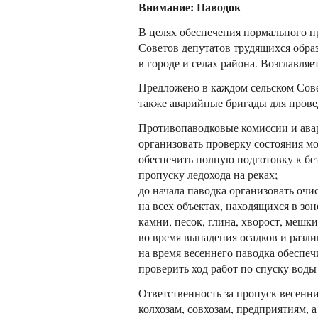
Внимание: Паводок
В целях обеспечения нормального п
Советов депутатов трудящихся обра
в городе и селах района. Возглавля
Предложено в каждом сельском Совет
также аварийные бригады для прове
Противопаводковые комиссии и ава
организовать проверку состояния м
обеспечить полную подготовку к без
пропуску ледохода на реках;
до начала паводка организовать очи
на всех объектах, находящихся в зо
камни, песок, глина, хворост, мешки
во время выпадения осадков и разли
на время весеннего паводка обеспе
проверить ход работ по спуску вод
Ответственность за пропуск весенн
колхозам, совхозам, предприятиям, 