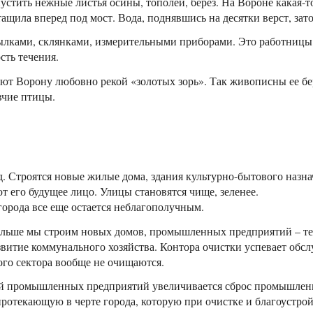
пустить нежные листья осины, тополей, берез. На Вороне какая-т
ащила вперед под мост. Вода, поднявшись на десятки верст, зато
тылками, склянками, измерительными приборами. Это работниц
сть течения.
т Ворону любовно рекой «золотых зорь». Так живописны ее бер
вчие птицы.
. Строятся новые жилые дома, здания культурно-бытового назна
 его будущее лицо. Улицы становятся чище, зеленее.
города все еще остается неблагополучным.
больше мы строим новых домов, промышленных предприятий – т
азвитие коммунального хозяйства. Контора очистки успевает обс
ого сектора вообще не очищаются.
ей промышленных предприятий увеличивается сброс промышленн
 протекающую в черте города, которую при очистке и благоустро