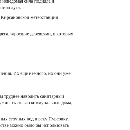
о неведомая сила подняла и
пила луга.
ы Кирсановской метеостанции
ега, заросшие деревьями, в которых
чения. Их еще немного, но они уже
ем труднее наводить санитарный
луживать только коммунальные дома,
ых сточных вод в реку Пурсовку.
йстве можно было бы использовать