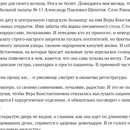
ии для своего колхоза. Нога не болит. Дожидаюсь мая месяца, ч
ольной палаты № 13 Александр Павлович Щепетов. Село Рамза
ую дату в центральную городскую больницу на имя Веры Конст
ельных открыток. Ими забиты оба ящика письменного стола. Сто
, нарциссами, тюльпанами. И неведомо кто их приносит, и неведо
алату строго-настрого запретили пускать посетителей, но букеты
комнату запахом улицы, свежим ощущением кипучей жизни. И сейч
бутончиков, на которые бросает ласковые лучи апрельское солнц
на появляется в нем, кажется, что она сама похожа на весну. Та
дицинские сестры, санитарки и просто пациенты. В приемной ча
ень прошу вас, - и умоляюще смотрит в окошечко регистратуры.
 матери, со своими сомнениями, печалями, радостью. И это не по
лучая, чтобы Вера Константиновна отказалась выслушать пациент
одится I хирургическое отделение, и обязательно поговорит с ним
.
иоткрытую дверь не видим, а слышим, как она идет по длинному
домашних делах, справится о здоровье домочадцев. В ее голосе о
нерадивую медсестры: