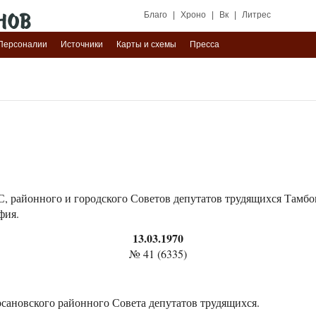
Благо
|
Хроно
|
Вк
|
Литрес
Персоналии
Источники
Карты и схемы
Пресса
 районного и городского Советов депутатов трудящихся Тамбов
фия.
13.03.1970
№ 41 (6335)
рсановского районного Совета депутатов трудящихся.