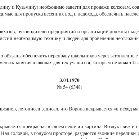
ылину и Кузьмину) необходимо завезти для продажи колхозам, со
димые для пропуска весенних вод и ледохода, обеспечить насел
совхозов, руководители предприятий и организаций должны выд
иссий необходимую технику и людей для проведения неотложных
о обязаны обеспечить переправу школьников через затопленные 
енять занятия в школах для тех учащихся, которым не может бы
3.04.1970
№ 54 (6348)
рсанов, летописец записал, что Ворона вскрывается «в исход мар
ткрывается прекрасная в своем величии картина. Воздух свеж и п
 Над головой, в голубом просторе, раздаются звонкие перелив