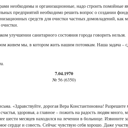
рами необходимы и организационные, надо строить помойные я
льных предприятий необходимо решить вопрос о создании фондо
сенизационных средств для очистки частных домовладений, как 
 очистки.
каком улучшении санитарного состояния города говорить нельзя.
ром живем мы, в котором жить нашим потомкам. Наша задача – с
и.
7.04.1970
№ 56 (6350)
сьма. «Здравствуйте, дорогая Вера Константиновна! Разрешите 
частья, здоровья, а главное – пожить на радость людям много, м
лее шести месяцев находился на лечении в больнице. Извините за
мое сердце и совесть. Сейчас чувствую себя хорошо. Даже учас