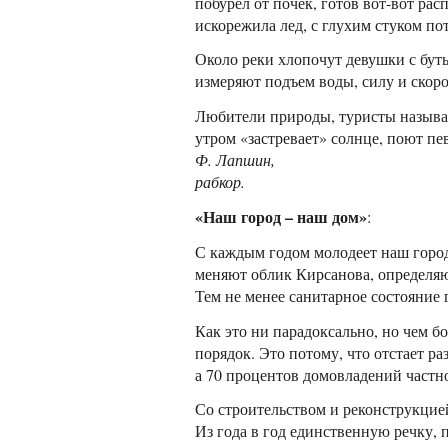
побурел от почек, готов вот-вот рас
искорежила лед, с глухим стуком пот
Около реки хлопочут девушки с бу
измеряют подъем воды, силу и скоро
Любители природы, туристы называю
утром «застревает» солнце, поют пе
Ф. Лапшин,
рабкор.
«Наш город – наш дом»
:
С каждым годом молодеет наш город
меняют облик Кирсанова, определяют
Тем не менее санитарное состояние 
Как это ни парадоксально, но чем 
порядок. Это потому, что отстает р
а 70 процентов домовладений частн
Со строительством и реконструкци
Из года в год единственную речку,