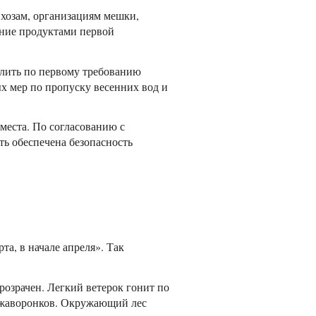
вхозам, организациям мешки,
ение продуктами первой
елить по первому требованию
 мер по пропуску весенних вод и
места. По согласованию с
ть обеспечена безопасность
та, в начале апреля». Так
розрачен. Легкий ветерок гонит по
ы жаворонков. Окружающий лес