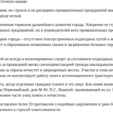
сточную канаву.
ов, не строить и не расширять промышленных предприятий мы 
роде нельзя.
сновным тормозом дальнейшего развития города. Ускорение ее с
льных предприятий, но и руководителей всех промышленных пр
рии города – отсутствие благоустроенных подъездных путей к м
дет к образованию незаконных свалок и загрязнению больших те
 не всегда и несвоевременно следит за состоянием подъездных 
ько за прошедший месяц санэпидемстанцией трижды накладывали
ва за сбросы нечистот в запрещенных местах. Участие в этом н
нко не контролирует работу своего ассенизационного транспорт
ть, когда отдельные граждане плюют в это лицо. Как иначе можн
 Первомайской, дом № 80, П.С, Яшиной, проживающей по ул. М
езжие части улиц помои и нечистоты.
составлено более 20 протоколов о подобных нарушениях и дано 
лекать к строгой ответственности.