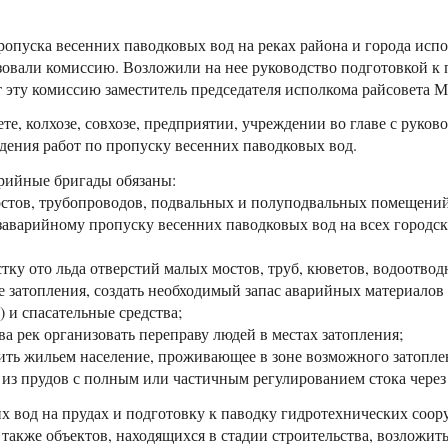
ропуска весенних паводковых вод на реках района и города исп
зовали комиссию. Возложили на нее руководство подготовкой к
ет эту комиссию заместитель председателя исполкома райсовета М
е, колхозе, совхозе, предприятии, учреждении во главе с руково
дения работ по пропуску весенних паводковых вод.
рийные бригады обязаны:
остов, трубопроводов, подвальных и полуподвальных помещений
аварийному пропуску весенних паводковых вод на всех городски
стку ото льда отверстий малых мостов, труб, кюветов, водоотвод
не затопления, создать необходимый запас аварийных материалов
) и спасательные средства;
ва рек организовать переправу людей в местах затопления;
чить жильем население, проживающее в зоне возможного затопле
ы из прудов с полным или частичным регулированием стока через
их вод на прудах и подготовку к паводку гидротехнических соо
а также объектов, находящихся в стадии строительства, возложит