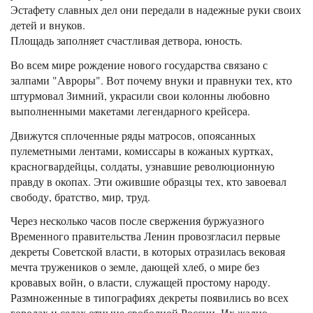
Эстафету славных дел они передали в надежные руки своих
детей и внуков.
Площадь заполняет счастливая детвора, юность.
Во всем мире рождение нового государства связано с
залпами "Авроры". Вот почему внуки и правнуки тех, кто
штурмовал Зимний, украсили свои колонны любовно
выполненными макетами легендарного крейсера.
Движутся сплоченные ряды матросов, опоясанных
пулеметными лентами, комиссары в кожаных куртках,
красногвардейцы, солдаты, узнавшие революционную
правду в окопах. Эти ожившие образцы тех, кто завоевал
свободу, братство, мир, труд.
Через несколько часов после свержения буржуазного
Временного правительства Ленин провозгласил первые
декреты Советской власти, в которых отразилась вековая
мечта тружеников о земле, дающей хлеб, о мире без
кровавых войн, о власти, служащей простому народу.
Размноженные в типографиях декреты появились во всех
городах и селах отныне свободной России. Их жадно