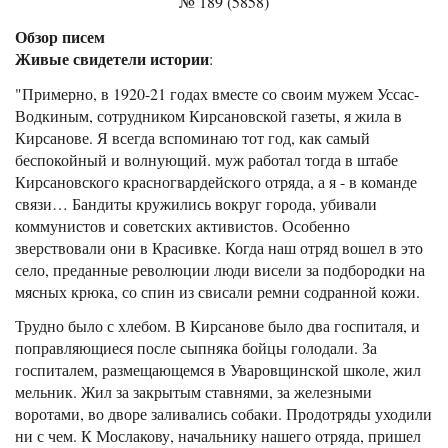
№ 189 (5858)
Обзор писем
Живые свидетели истории
:
"Примерно, в 1920-21 годах вместе со своим мужем Уссас-
Водкиным, сотрудником Кирсановской газеты, я жила в
Кирсанове. Я всегда вспоминаю тот год, как самый
беспокойный и волнующий. муж работал тогда в штабе
Кирсановского красногвардейского отряда, а я - в команде
связи… Бандиты кружились вокруг города, убивали
коммунистов и советских активистов. Особенно
зверствовали они в Красивке. Когда наш отряд вошел в это
село, преданные революции люди висели за подбородки на
мясных крюка, со спин из свисали ремни содранной кожи.
Трудно было с хлебом. В Кирсанове было два госпиталя, и
поправляющиеся после сыпняка бойцы голодали. За
госпиталем, размещающемся в Уваровщинской школе, жил
мельник. Жил за закрытым ставнями, за железными
воротами, во дворе заливались собаки. Продотряды уходили
ни с чем. К Мослакову, начальнику нашего отряда, пришел