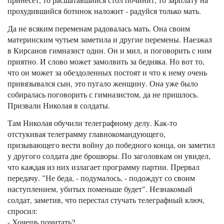
прохудившийся ботинок наложит - радуйся только мать.
Да не всяким переменам радовалась мать. Она своим
материнским чутьем заметила и другие перемены. Наезжал
в Кирсанов гимназист один. Он и мил, и поговорить с ним
приятно. И слово может замолвить за бедняка. Но вот то,
что он может за обездоленных постоят и что к нему очень
привязывался сын, это пугало женщину. Она уже было
собиралась поговорить с гимназистом, да не пришлось.
Призвали Николая в солдаты.
Там Николая обучили телеграфному делу. Как-то
отстукивая телеграмму главнокомандующего,
призывающего вести войну до победного конца, он заметил
у другого солдата две брошюры. По заголовкам он увидел,
что каждая из них излагает программу партии. Прервал
передачу. "Не беда, - подумалось, - подождут со своим
наступлением, убитых поменьше будет". Незнакомый
солдат, заметив, что перестал стучать телеграфный ключ,
спросил:
- Хочешь почитать?