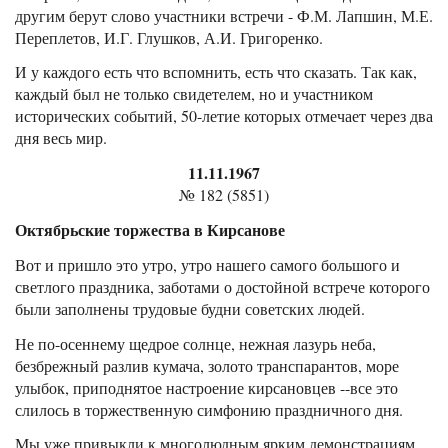
другим берут слово участники встречи - Ф.М. Лапшин, М.Е.
Переплетов, И.Г. Глушков, А.И. Григоренко.
И у каждого есть что вспомнить, есть что сказать. Так как,
каждый был не только свидетелем, но и участником
исторических событий, 50-летие которых отмечает через два
дня весь мир.
11.11.1967
№ 182 (5851)
Октябрьские торжества в Кирсанове
Вот и пришло это утро, утро нашего самого большого и
светлого праздника, заботами о достойной встрече которого
были заполнены трудовые будни советских людей.
Не по-осеннему щедрое солнце, нежная лазурь неба,
безбрежный разлив кумача, золото транспарантов, море
улыбок, приподнятое настроение кирсановцев --все это
слилось в торжественную симфонию праздничного дня.
Мы уже привыкли к многолюдным ярким демонстрациям.