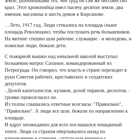
земле, разбойниками тех, чей труд он сам же бессовестно
крал. Этот кровопийца имел тысячу десятин земли, два
имения, магазины и шесть домов в Кирсанове.
…Лето, 1917 год. Люди стекались на площадь (ныне
площадь Революции), чтобы послушать речь большевиков.
На митинг спешно шли рабочие, служащие - и молодежь, и
пожилые люди, бежали дети.
С пожарной вышки над начальной школой выступал
большевик-матрос Сатанин, командированный из
Петрограда. Он говорил, что власть в стране переходит в
руки Советов рабочих, крестьянских и солдатских
депутатов.
- Долой капиталистов, кулаков, долой тиранов, деспотов, -
громко провозгласил он.
Из толпы слышались ответные возгласы: "Правильно",
"Правильно". А люди все шли, бежали по направлению к
площади.
И вдруг неожиданно для всех послышался лошадиный
топот. Люди со страхом обертывались назад по
направлению к станции - оттуда шла конница с