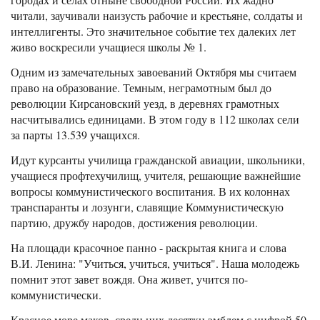
читали, заучивали наизусть рабочие и крестьяне, солдаты и
интеллигенты. Это значительное событие тех далеких лет
живо воскресили учащиеся школы № 1.
Одним из замечательных завоеваний Октября мы считаем
право на образование. Темным, неграмотным был до
революции Кирсановский уезд, в деревнях грамотных
насчитывались единицами. В этом году в 112 школах сели
за парты 13.539 учащихся.
Идут курсанты училища гражданской авиации, школьники,
учащиеся профтехучилищ, учителя, решающие важнейшие
вопросы коммунистического воспитания. В их колоннах
транспаранты и лозунги, славящие Коммунистическую
партию, дружбу народов, достижения революции.
На площади красочное панно - раскрытая книга и слова
В.И. Ленина: "Учиться, учиться, учиться". Наша молодежь
помнит этот завет вождя. Она живет, учится по-
коммунистически.
Красное море маков, среди них десятки эмблем с цифрой 50.