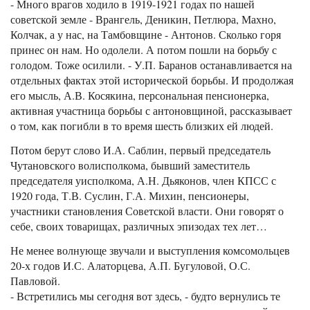
- Много врагов ходило в 1919-1921 годах по нашей
советской земле - Врангель, Деникин, Петлюра, Махно,
Колчак, а у нас, на Тамбовщине - Антонов. Сколько горя
принес он нам. Но одолели. А потом пошли на борьбу с
голодом. Тоже осилили. - У.П. Баранов останавливается на
отдельных фактах этой исторической борьбы. И продолжая
его мысль, А.В. Косякина, персональная пенсионерка,
активная участница борьбы с антоновщиной, рассказывает
о том, как погибли в то время шесть близких ей людей.
Потом берут слово И.А. Саблин, первый председатель
Чутановского волисполкома, бывший заместитель
председателя уисполкома, А.Н. Дьяконов, член КПСС с
1920 года, Т.В. Суслин, Г.А. Михин, пенсионеры,
участники становления Советской власти. Они говорят о
себе, своих товарищах, различных эпизодах тех лет…
Не менее волнующе звучали и выступления комсомольцев
20-х годов И.С. Алаторцева, А.П. Бугуловой, О.С.
Павловой.
- Встретились мы сегодня вот здесь, - будто вернулись те