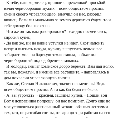
- К тебе, наш кормилец, пришли с превеликой просьбой, -
начал чернобородый мужик, - всем обществом просим:
смени своего управляющего, замучил он нас, разорил
вконец. Если мы мало-мало за землю держаться будем, то и
тебе доходу больше от нас.
- Что же он так вам разонравился? - ехидно посмеиваясь,
спросил купец.
- Да как же, ни на какие уступки не идет. Скот напоить
негде и выгнать некуда, курицу выпустить нельзя: все
забирает, мол, на барскую землю зашла, - объяснил
чернобородный под одобрение стальных.
- И молодец, значит хозяйское добро бережет. Вам дай волю,
так вы, пожалуй, и имение все растащите, - направляясь в
дом похвалил управляющего хозяин.
- Как же, Степан Николаевич, значит не сменишь? Ведь
всем обществом просим. А то как бы беды не было.
- А, вы угрожать! - краснея, зашипел купец. - Пошли вон!
Вот я исправника попрошу, он вас помирит. Долго еще не
мог успокоиться разгневанный хозяин, обзывая лентяями
тех, кто, не разгибая спины, от зари до зари работал на его