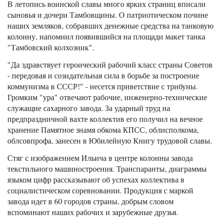
В летопись воинской славы много ярких страниц вписали
сыновья и дочери Тамбовщины. О патриотическом почине
наших земляков, собравших денежные средства на танковую
колонну, напомнил появившийся на площади макет танка
"Тамбовский колхозник".
"Да здравствует героический рабочий класс страны Советов
- передовая и созидательная сила в борьбе за построение
коммунизма в СССР!" - несется приветствие с трибуны.
Громким "ура" отвечают рабочие, инженерно-технические
служащие сахарного завода. За ударный труд на
предпраздничной вахте коллектив его получил на вечное
хранение Памятное знамя обкома КПСС, облисполкома,
облсовпрофа, занесен в Юбилейную Книгу трудовой славы.
Стяг с изображением Ильича в центре колонны завода
текстильного машиностроения. Транспаранты, диаграммы
языком цифр рассказывают об успехах коллектива в
социалистическом соревновании. Продукция с маркой
завода идет в 60 городов страны, добрым словом
вспоминают наших рабочих и зарубежные друзья.