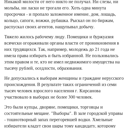
Никакой милости от него никто не получал. Ни слезы, ни
мольбы, ни ласки не трогали его. Хоть одна минута
просрочки - и пропало заложенное имение, дом, лошадь,
кольцо, сапоги, вожжи, рубашка. Рыскал он по биржам,
распускал своих агентов, нащупывал добычу.
Тяжело жилось рабочему люду. Помещики и буржуазия
всячески огораживали органы власти от проникновения в
них трудящихся. Так, например, молодежь до 21 года не
имела права избирать и быть избранной. Не пользовались
этим правом и те, кто не имел недвижимого имущества на
тысячу рублей, оседлости, образования.
Не допускались к выборам женщины и граждане нерусского
происхождения. В результате таких ограничений из семи
тысяч человек взрослого населения г. Кирсанова
участвовало в выборах не более 300 человек.
Это были купцы, дворяне, помещики, торговцы и
состоятельные мещане. "Выборы". В зале городской управы
- тошнотворный запах перегоревшей водки. Хмельные
избиратели кладут свои шары тому кандидату, которому