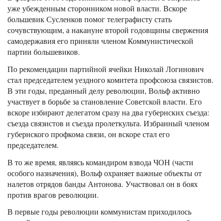
уже убежденным сторонником новой власти. Вскоре
большевик Сусленков помог телеграфисту стать
сочувствующим, а накануне второй годовщины свержения
самодержавия его приняли членом Коммунистической
партии большевиков.
По рекомендации партийной ячейки Николай Логинович
стал председателем уездного комитета профсоюза связистов.
В эти годы, преданный делу революции, Вольф активно
участвует в борьбе за становление Советской власти. Его
вскоре избирают делегатом сразу на два губернских съезда:
съезда связистов и съезда пролеткульта. Избранный членом
губернского профкома связи, он вскоре стал его
председателем.
В то же время, являясь командиром взвода ЧОН (части
особого назначения), Вольф охраняет важные объекты от
налетов отрядов банды Антонова. Участвовал он в боях
против врагов революции.
В первые годы революции коммунистам приходилось