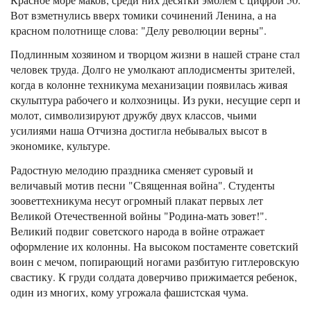
Вот взметнулись вверх томики сочинений Ленина, а на
красном полотнище слова: "Делу революции верны".
Подлинным хозяином и творцом жизни в нашей стране стал
человек труда. Долго не умолкают аплодисменты зрителей,
когда в колонне техникума механизации появилась живая
скульптура рабочего и колхозницы. Из руки, несущие серп и
молот, символизируют дружбу двух классов, чьими
усилиями наша Отчизна достигла небывалых высот в
экономике, культуре.
Радостную мелодию праздника сменяет суровый и
величавый мотив песни "Священная война". Студенты
зооветтехникума несут огромный плакат первых лет
Великой Отечественной войны "Родина-мать зовет!".
Великий подвиг советского народа в войне отражает
оформление их колонны. На высоком постаменте советский
воин с мечом, попирающий ногами разбитую гитлеровскую
свастику. К груди солдата доверчиво прижимается ребенок,
один из многих, кому угрожала фашистская чума.