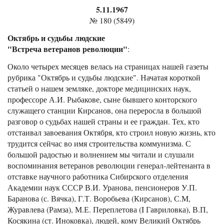
5.11.1967
№ 180 (5849)
Октябрь и судьбы людские
"Встреча ветеранов революции"
:
Около четырех месяцев велась на страницах нашей газеты
рубрика "Октябрь и судьбы людские". Начатая короткой
статьей о нашем земляке, докторе медицинских наук,
профессоре А.И. Рыбакове, сыне бывшего конторского
служащего станции Кирсанов, она переросла в большой
разговор о судьбах нашей страны и ее граждан. Тех, кто
отстаивал завоевания Октября, кто строил новую жизнь, кто
трудится сейчас во имя строительства коммунизма. С
большой радостью и волнением мы читали и слушали
воспоминания ветеранов революции генерал-лейтенанта в
отставке научного работника Сибирского отделения
Академии наук СССР В.И. Уранова, пенсионеров У.П.
Баранова (с. Вячка), Г.Т. Воробьева (Кирсанов), С.М,
Журавлева (Рамза), М.Е. Переплетова (I Гавриловка), В.П,
Косякина (ст. Иноковка), людей, кому Великий Октябрь