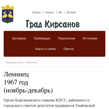
Благо
|
Хроно
|
Вк
|
Литрес
Заглавная
Публикации
Персоналии
Источники
Карты и схемы
Пресса
Град Кирсанов
>
Ленинец
Ленинец
1967 год
(ноябрь-декабрь)
Орган Кирсановского горкома КПСС, районного и
городского советов депутатов трудящихся Тамбовской