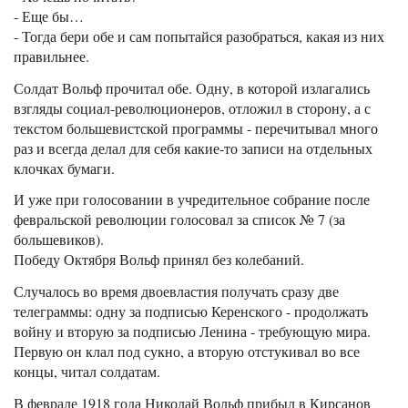
- Еще бы…
- Тогда бери обе и сам попытайся разобраться, какая из них
правильнее.
Солдат Вольф прочитал обе. Одну, в которой излагались
взгляды социал-революционеров, отложил в сторону, а с
текстом большевистской программы - перечитывал много
раз и всегда делал для себя какие-то записи на отдельных
клочках бумаги.
И уже при голосовании в учредительное собрание после
февральской революции голосовал за список № 7 (за
большевиков).
Победу Октября Вольф принял без колебаний.
Случалось во время двоевластия получать сразу две
телеграммы: одну за подписью Керенского - продолжать
войну и вторую за подписью Ленина - требующую мира.
Первую он клал под сукно, а вторую отстукивал во все
концы, читал солдатам.
В феврале 1918 года Николай Вольф прибыл в Кирсанов