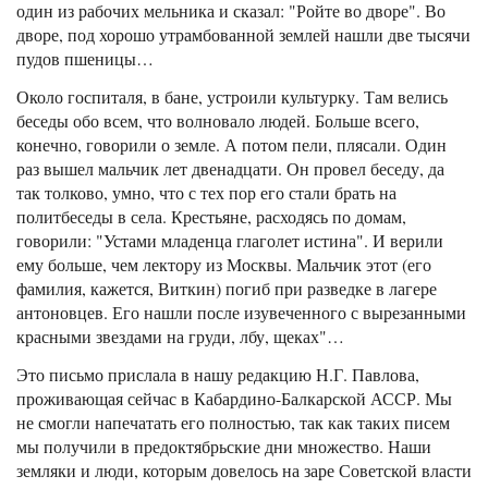
один из рабочих мельника и сказал: "Ройте во дворе". Во
дворе, под хорошо утрамбованной землей нашли две тысячи
пудов пшеницы…
Около госпиталя, в бане, устроили культурку. Там велись
беседы обо всем, что волновало людей. Больше всего,
конечно, говорили о земле. А потом пели, плясали. Один
раз вышел мальчик лет двенадцати. Он провел беседу, да
так толково, умно, что с тех пор его стали брать на
политбеседы в села. Крестьяне, расходясь по домам,
говорили: "Устами младенца глаголет истина". И верили
ему больше, чем лектору из Москвы. Мальчик этот (его
фамилия, кажется, Виткин) погиб при разведке в лагере
антоновцев. Его нашли после изувеченного с вырезанными
красными звездами на груди, лбу, щеках"…
Это письмо прислала в нашу редакцию Н.Г. Павлова,
проживающая сейчас в Кабардино-Балкарской АССР. Мы
не смогли напечатать его полностью, так как таких писем
мы получили в предоктябрьские дни множество. Наши
земляки и люди, которым довелось на заре Советской власти