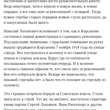
настойчиво и кропотливо вести разъяснительную работу.
Ведь некоторые, хотя и верили в новую жизнь, в новые
порядки, а все-таки шли за революцией с оглядкой. Тогда
всякое отребье старых порядков всякие слухи распускало, да
и напуганных было много.
Николай Логинович вспоминает о том, как в Кирсанове
состоялась первая демонстрация в годовщину революции.
Под красными знаменами, с красными повязками на руках
вышли трудящиеся Кирсанова 7 ноября 1918 года на улицы
города. Все построились в колонну и по главной улице
пошли в сторону вокзала. Вдруг где-то поблизости
послышалась точно пулеметная очередь. И в колонне
остались главным образом те, кто смело шел за революцией.
Кое-кто побросали флаги. Вскоре же выяснилось, что
никакой стрельбы нет, а было что-то похожее на стрельбу из
пулемета.
Это страшно огорчило борцов за Советскую власть. Стали
звать всех в строй. Тут же, на митинге, выступили секретарь
укома партии Сергей Лукьянов, Яков Раппопорт и другие.
Они совестили тех, кто испугался, говорили о том, как