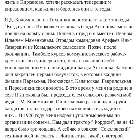
жить в Кирсанове, хотели рассказать теперешним
кирсановцам, как жили и боролись они в те годы.
Я.Д. Коломников из Тихвинки вспоминает такие эпизоды:
"Когда у нас в Иноковке появилась банда Антонова, многие
пошли на борьбу с ним. Пошел в отряд и я вместе с Иваном
Ильичем Маменковым. Отрядом командовал Арефьев Илья
Лазаревич из Ковыльского сельсовета. Позже, после
окончания в Тамбове курсов коммунистического рабоче-
крестьянского университета, меня назначили особо
уполномоченным по ликвидации банды Антонова. За мной
был закреплен первый боеучасток, в который входили
бывшие Паревская, Иноковская, Калаисская, Гавриловская
и Пересыпкинская волости. В это время у меня на родине в
селе II Иноковка был председателем сельского ревкома мой
дядя П.М. Коломников. Он несколько раз попадал в руки
бандитов, но благодаря своей находчивости, уходил от
них… В 1926 году меня избрали уполномоченным по
организации совзема. Нам дали трактор "Фордзон", да на 42
двора было три лошади. А сейчас в совхозе "Соколовский"
техники всей не счесть… Жизнь стала такой, о которой