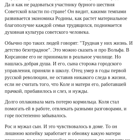
Да и как не радоваться участнику бурного шествия
Советской власти по стране! Он видит, какими темпами
развивается экономика Родины, как растет материальное
благополучие каждой семьи трудящихся, поднимается
духовная культура советского человека.
Обычно про таких людей говорят: "Трудная у них жизнь. И
детство безотрадное". Это можно сказать и про Вольфа. В
Кирсанове его не принимали в реальное училище. Но
нашлась добрая душа. И его, сына сторожа городского
управления, приняли в школу. Отец умер в годы первой
русской революции, не оставив никакого следа в жизни,
если не считать того, что Коле и матери его, работавшей
прачкой, прибавилось и слез, и нужды.
Долго оплакивала мать потерю кормильца. Коля стал
помогать ей в работе, отвлекать разными разговорами, и
горе постепенно забывалось.
Рос и мужал сын. И это чувствовалось в доме. То он
лишнюю копейку заработает и обновку какую матери
принесет, то расшатавшийся стол починит, то зарплату на