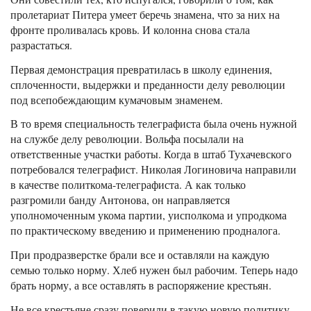
пролетариат Питера умеет беречь знамена, что за них на
фронте проливалась кровь. И колонна снова стала
разрастаться.
Первая демонстрация превратилась в школу единения,
сплоченности, выдержки и преданности делу революции
под всепобеждающим кумачовым знаменем.
В то время специальность телеграфиста была очень нужной
на службе делу революции. Вольфа посылали на
ответственные участки работы. Когда в штаб Тухачевского
потребовался телеграфист. Николая Логиновича направили
в качестве политкома-телеграфиста. А как только
разгромили банду Антонова, он направляется
уполномоченным укома партии, уисполкома и упродкома
по практическому введению и применению продналога.
При продразверстке брали все и оставляли на каждую
семью только норму. Хлеб нужен был рабочим. Теперь надо
брать норму, а все оставлять в распоряжение крестьян.
Не все крестьяне сразу поверили в такую новую политику