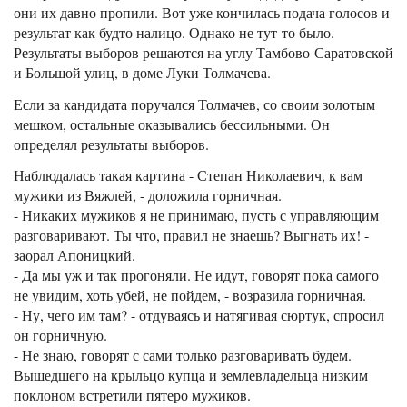
они их давно пропили. Вот уже кончилась подача голосов и
результат как будто налицо. Однако не тут-то было.
Результаты выборов решаются на углу Тамбово-Саратовской
и Большой улиц, в доме Луки Толмачева.
Если за кандидата поручался Толмачев, со своим золотым
мешком, остальные оказывались бессильными. Он
определял результаты выборов.
Наблюдалась такая картина - Степан Николаевич, к вам
мужики из Вяжлей, - доложила горничная.
- Никаких мужиков я не принимаю, пусть с управляющим
разговаривают. Ты что, правил не знаешь? Выгнать их! -
заорал Апоницкий.
- Да мы уж и так прогоняли. Не идут, говорят пока самого
не увидим, хоть убей, не пойдем, - возразила горничная.
- Ну, чего им там? - отдуваясь и натягивая сюртук, спросил
он горничную.
- Не знаю, говорят с сами только разговаривать будем.
Вышедшего на крыльцо купца и землевладельца низким
поклоном встретили пятеро мужиков.