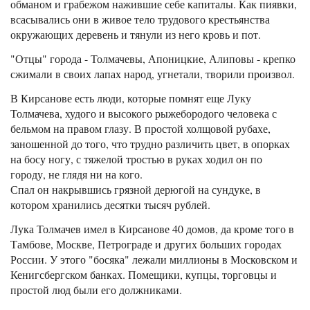
обманом и грабежом нажившие себе капиталы. Как пиявки,
всасывались они в живое тело трудового крестьянства
окружающих деревень и тянули из него кровь и пот.
"Отцы" города - Толмачевы, Апоницкие, Алиповы - крепко
сжимали в своих лапах народ, угнетали, творили произвол.
В Кирсанове есть люди, которые помнят еще Луку
Толмачева, худого и высокого рыжебородого человека с
бельмом на правом глазу. В простой холщовой рубахе,
заношенной до того, что трудно различить цвет, в опорках
на босу ногу, с тяжелой тростью в руках ходил он по
городу, не глядя ни на кого.
Спал он накрывшись грязной дерюгой на сундуке, в
котором хранились десятки тысяч рублей.
Лука Толмачев имел в Кирсанове 40 домов, да кроме того в
Тамбове, Москве, Петрограде и других больших городах
России. У этого "босяка" лежали миллионы в Московском и
Кенигсбергском банках. Помещики, купцы, торговцы и
простой люд были его должниками.