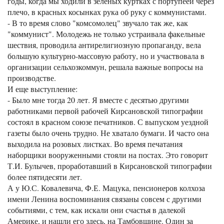
годы, когда мы ходили в зеленых куртках с портупеей через
плечо, в красных косынках рука об руку с коммунистами.
- В то время слово "комсомолец" звучало так же, как
"коммунист". Молодежь не только устраивала факельные
шествия, проводила антирелигиозную пропаганду, вела
большую культурно-массовую работу, но и участвовала в
организации сельхозкоммун, решала важные вопросы на
производстве.
И еще выступление:
- Было мне тогда 20 лет. Я вместе с десятью другими
работниками первой рабочей Кирсановской типографии
состоял в красном союзе печатников. С выпуском уездной
газеты было очень трудно. Не хватало бумаги. И часто она
выходила на розовых листках. Во время печатания
наборщики вооруженными стояли на постах. Это говорит
Т.И. Булычев, проработавший в Кирсановской типографии
более пятидесяти лет.
А у Ю.С. Ковалевича, Ф.Е. Мацука, пенсионеров колхоза
имени Ленина воспоминания связаны совсем с другими
событиями, с тем, как искали они счастья в далекой
Америке, и нашли его здесь, на Тамбовщине. Один за