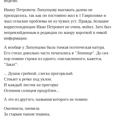
неделю.
Ивану Петровичу Липунцову выезжать далеко не
приходилось, так как он постоянно жил в 1 Гавриловке и
знал сельские проблемы не из чужих уст. Правда, большие
корреспонденции Иван Петрович не очень любил. Зато был
непревзойденным в редакции по жанру короткой и емкой
информации.
А вообще у Липунцова была тонкая поэтическая натура.
Его стихи довольно часто печатались в "Ленинце". До сих
пор помню строки из одного, озаглавленного, кажется,
"Закат":
... Душок грибной, слегка прогорклый.
Стекает к речке под уклон.
И каждый листик на пригорке
Осенним солнцем продублен...
А это из другого, названия которого не помню:
Окоченела, онемела
За старым тыном тишина,