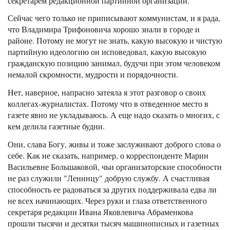
секретарем редакционной партийной организации.
Сейчас чего только не приписывают коммунистам, и я рада,
что Владимира Трифоновича хорошо знали в городе и
районе. Потому не могут не знать, какую высокую и чистую
партийную идеологию он исповедовал, какую высокую
гражданскую позицию занимал, будучи при этом человеком
немалой скромности, мудрости и порядочности.
Нет, наверное, напрасно затеяла я этот разговор о своих
коллегах-журналистах. Потому что в отведенное место в
газете явно не укладываюсь. А еще надо сказать о многих, с
кем делила газетные будни.
Они, слава Богу, живы и тоже заслуживают доброго слова о
себе. Как не сказать, например, о корреспонденте Марин
Васильевне Большаковой, чьи организаторские способности
не раз служили "Ленинцу" добрую службу. А счастливая
способность ее радоваться за других поддерживала едва ли
не всех начинающих. Через руки и глаза ответственного
секретаря редакции Ивана Яковлевича Абраменкова
прошли тысячи и десятки тысяч машинописных и газетных