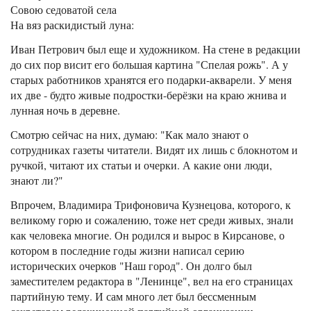
Совою седоватой села
На вяз раскидистый луна:
Иван Петрович был еще и художником. На стене в редакции
до сих пор висит его большая картина "Спелая рожь". А у
старых работников хранятся его подарки-акварели. У меня
их две - будто живые подростки-берёзки на краю жнива и
лунная ночь в деревне.
Смотрю сейчас на них, думаю: "Как мало знают о
сотрудниках газеты читатели. Видят их лишь с блокнотом и
ручкой, читают их статьи и очерки. А какие они люди,
знают ли?"
Впрочем, Владимира Трифоновича Кузнецова, которого, к
великому горю и сожалению, тоже нет среди живых, знали
как человека многие. Он родился и вырос в Кирсанове, о
котором в последние годы жизни написал серию
исторических очерков "Наш город". Он долго был
заместителем редактора в "Ленинце", вел на его страницах
партийную тему. И сам много лет был бессменным