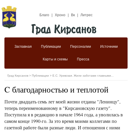
Благо
|
Хроно
|
Вк
|
Литрес
Заглавная
Публикации
Персоналии
Источники
Карты и схемы
Пресса
Град Кирсанов
>
Публикации
>
Е.С. Уривская. Жили заботами главными...
C благодарностью и теплотой
Почти двадцать семь лет моей жизни отданы "Ленинцу",
теперь переименованному в "Кирсановскую газету".
Поступила я в редакцию в начале 1964 года, а уволилась в
самом конце 1990-го. За это время моими коллегами по
газетной работе были разные люди. И отношения с ними