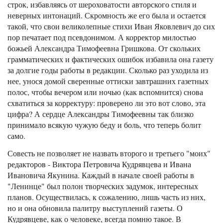
строк, избавляясь от шероховатости авторского стиля и
неверных интонаций. Скромность же его была и остается
такой, что свои великолепные стихи Иван Яковлевич до сих
пор печатает под псевдонимом. А корректор милостью
божьей Александра Тимофеевна Гришкова. От скольких
грамматических и фактических ошибок избавила она газету
за долгие годы работы в редакции. Сколько раз уходила из
нее, унося домой сверенные оттиски завтрашних газетных
полос, чтобы вечером или ночью (как вспомнится) снова
схватиться за корректуру: проверено ли это вот слово, эта
цифра? А сердце Александры Тимофеевны так близко
принимало всякую чужую беду и боль, что теперь болит
само.
Совесть не позволяет не назвать второго и третьего "моих"
редакторов - Виктора Петровича Кудрявцева и Ивана
Ивановича Якунина. Каждый в начале своей работы в
"Ленинце" был полон творческих задумок, интересных
планов. Осуществилась, к сожалению, лишь часть из них,
но и она обновила палитру выступлений газеты. О
Кудрявцеве, как о человеке, всегда помню такое. В