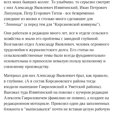
всех моих бывших коллег. То улыбчиво, то серьезно смотрят
с них Александр Яковлевич Измятинский, Иван Петрович
Липунцов, Петр Егорович Титов - все безвременно
ушедшие из жизни и столько много сделавшие для
"Ленинца" (а перед тем для "Кирсановской коммуны").
Они работали в редакции много лет, все в отделе сельского
хозяйства и знали его проблемы с завидной глубиной.
Возглавлял отдел Александр Яковлевич, человек огромного
трудолюбия и журналистского долга. Его статьи на
сельскохозяйственные темы были всегда фундаментально-
основательны и приносили немалую пользу колхозному и
совхозному производству.
Материал для них Александр Яковлевич брал, как правило,
в глубинке. (А в состав Кирсановского района тогда
входили нынешние Гавриловский и Уметский районы).
Выезжал туда Измятинский на повозке с кучером редакции
Алексеем Гавриловичем (фамилию не помню), а позднее на
редакционном мотоцикле. Привозил один-два заполненных
блокнота и "выписывался" почти не вставая целую рабочую