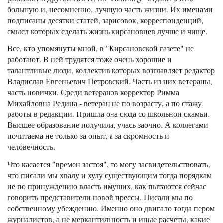
большую и, несомненно, лучшую часть жизни. Их именами
подписаны десятки статей, зарисовок, корреспонденций,
смысл которых сделать жизнь кирсановцев лучше и чище.
Все, кто упомянуты мной, в "Кирсановской газете" не
работают. В ней трудятся тоже очень хорошие и
талантливые люди, коллектив которых возглавляет редактор
Владислав Евгеньевич Петровский. Часть из них ветераны,
часть новички. Среди ветеранов корректор Римма
Михайловна Редина - ветеран не по возрасту, а по стажу
работы в редакции. Пришла она сюда со школьной скамьи.
Высшее образование получила, учась заочно. А коллегами
почитаема не только за опыт, а за скромность и
человечность.
Что касается "времен застоя", то могу засвидетельствовать,
что писали мы хвалу и хулу существующим тогда порядкам
не по принуждению власть имущих, как пытаются сейчас
говорить представители новой прессы. Писали мы по
собственному убеждению. Именно оно двигало тогда пером
журналистов, а не меркантильность и иные расчеты, какие