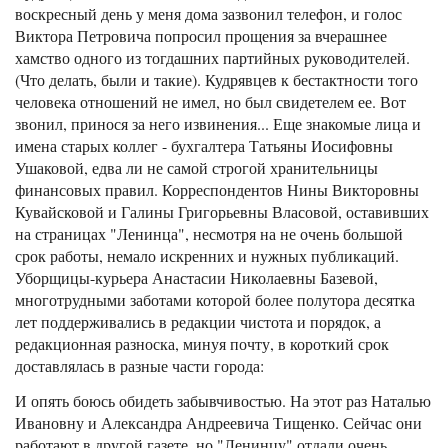
воскресный день у меня дома зазвонил телефон, и голос
Виктора Петровича попросил прощения за вчерашнее
хамство одного из тогдашних партийных руководителей.
(Что делать, были и такие). Кудрявцев к бестактности того
человека отношений не имел, но был свидетелем ее. Вот
звонил, принося за него извинения... Еще знакомые лица и
имена старых коллег - бухгалтера Татьяны Иосифовны
Ушаковой, едва ли не самой строгой хранительницы
финансовых правил. Корреспондентов Нины Викторовны
Кувайсковой и Галины Григорьевны Власовой, оставивших
на страницах "Ленинца", несмотря на не очень большой
срок работы, немало искренних и нужных публикаций.
Уборщицы-курьера Анастасии Николаевны Базевой,
многотрудными заботами которой более полутора десятка
лет поддерживались в редакции чистота и порядок, а
редакционная разноска, минуя почту, в короткий срок
доставлялась в разные части города:
И опять боюсь обидеть забывчивостью. На этот раз Наталью
Ивановну и Александра Андреевича Тищенко. Сейчас они
работают в другой газете, но "Ленинцу" отдали очень