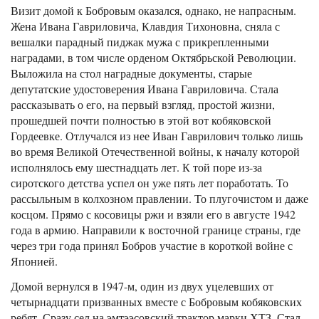
Визит домой к Бобровым оказался, однако, не напрасным.
Жена Ивана Гавриловича, Клавдия Тихоновна, сняла с
вешалки парадный пиджак мужа с прикрепленными
наградами, в том числе орденом Октябрьской Революции.
Выложила на стол наградные документы, старые
депутатские удостоверения Ивана Гавриловича. Стала
рассказывать о его, на первый взгляд, простой жизни,
прошедшей почти полностью в этой вот кобяковской
Гордеевке. Отлучался из нее Иван Гаврилович только лишь
во время Великой Отечественной войны, к началу которой
исполнялось ему шестнадцать лет. К той поре из-за
сиротского детства успел он уже пять лет поработать. То
рассыльным в колхозном правлении. То плугочистом и даже
косцом. Прямо с косовицы ржи и взяли его в августе 1942
года в армию. Направили к восточной границе страны, где
через три года принял Бобров участие в короткой войне с
Японией.
Домой вернулся в 1947-м, один из двух уцелевших от
четырнадцати призванных вместе с Бобровым кобяковских
ребят. Сразу сел на эмтээсовский трактор марки ХТЗ. Стал