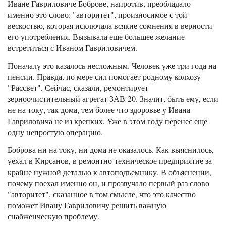
Иване Гавриловиче Боброве, напротив, преобладало
именно это слово: "авторитет", произносимое с той
вескостью, которая исключала всякие сомнения в верности
его употребления. Вызывала еще большее желание
встретиться с Иваном Гавриловичем.
Поначалу это казалось несложным. Человек уже три года на
пенсии. Правда, по мере сил помогает родному колхозу
"Рассвет". Сейчас, сказали, ремонтирует
зерноочистительный агрегат ЗАВ-20. Значит, быть ему, если
не на току, так дома, тем более что здоровье у Ивана
Гавриловича не из крепких. Уже в этом году перенес еще
одну непростую операцию.
Боброва ни на току, ни дома не оказалось. Как выяснилось,
уехал в Кирсанов, в ремонтно-техническое предприятие за
крайне нужной деталью к автоподъемнику. В объяснении,
почему поехал именно он, и прозвучало первый раз слово
"авторитет", сказанное в том смысле, что это качество
поможет Ивану Гавриловичу решить важную
снабженческую проблему.