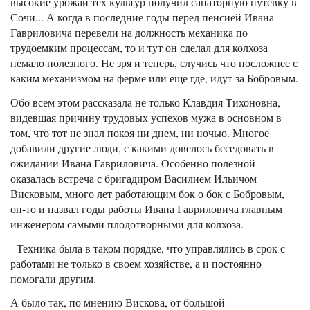
высокие урожаи тех культур получил санаторную путевку в
Сочи... А когда в последние годы перед пенсией Ивана
Гавриловича перевели на должность механика по
трудоемким процессам, то и тут он сделал для колхоза
немало полезного. Не зря и теперь, случись что посложнее с
каким механизмом на ферме или еще где, идут за Бобровым.
Обо всем этом рассказала не только Клавдия Тихоновна,
видевшая причину трудовых успехов мужа в основном в
том, что тот не знал покоя ни днем, ни ночью. Многое
добавили другие люди, с какими довелось беседовать в
ожидании Ивана Гавриловича. Особенно полезной
оказалась встреча с бригадиром Василием Ильичом
Висковым, много лет работающим бок о бок с Бобровым,
он-то и назвал годы работы Ивана Гавриловича главным
инженером самыми плодотворными для колхоза.
- Техника была в таком порядке, что управлялись в срок с
работами не только в своем хозяйстве, а и постоянно
помогали другим.
А было так, по мнению Вискова, от большой