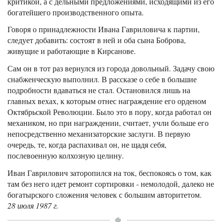
критикой, а с дельными предложениями, исходящими из его
богатейшего производственного опыта.
Говоря о принадлежности Ивана Гавриловича к партии,
следует добавить: состоят в ней и оба сына Боброва,
живущие и работающие в Кирсанове.
Сам он в тот раз вернулся из города довольный. Задачу свою
снабженческую выполнил. В рассказе о себе в большие
подробности вдаваться не стал. Остановился лишь на
главных вехах, к которым отнес награждение его орденом
Октябрьской Революции. Было это в пору, когда работал он
механиком, но при награждении, считает, учли больше его
непосредственно механизаторские заслуги. В первую
очередь, те, когда распахивал он, не щадя себя,
послевоенную колхозную целину.
Иван Гаврилович заторопился на ток, беспокоясь о том, как
там без него идет ремонт сортировки - немолодой, далеко не
богатырского сложения человек с большим авторитетом.
28 июля 1987 г.