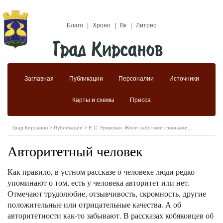
Благо
|
Хроно
|
Вк
|
Литрес
Заглавная
Публикации
Персоналии
Источники
Карты и схемы
Пресса
Град Кирсанов
>
Публикации
>
Е.С. Уривская. Жили заботами главными...
Авторитетный человек
Как правило, в устном рассказе о человеке люди редко
упоминают о том, есть у человека авторитет или нет.
Отмечают трудолюбие, отзывчивость, скромность, другие
положительные или отрицательные качества. А об
авторитетности как-то забывают. В рассказах кобяковцев об