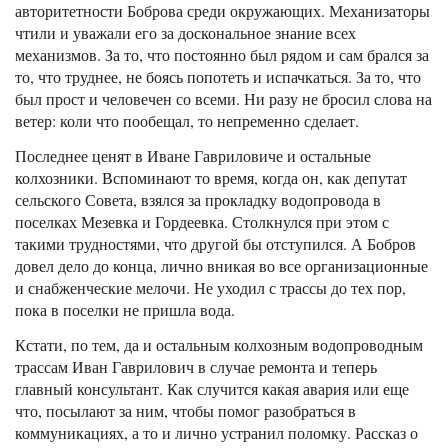
авторитетности Боброва среди окружающих. Механизаторы
чтили и уважали его за доскональное знание всех
механизмов. За то, что постоянно был рядом и сам брался за
то, что труднее, не боясь попотеть и испачкаться. За то, что
был прост и человечен со всеми. Ни разу не бросил слова на
ветер: коли что пообещал, то непременно сделает.
Последнее ценят в Иване Гавриловиче и остальные
колхозники. Вспоминают то время, когда он, как депутат
сельского Совета, взялся за прокладку водопровода в
поселках Мезевка и Гордеевка. Столкнулся при этом с
такими трудностями, что другой бы отступился. А Бобров
довел дело до конца, лично вникая во все организационные
и снабженческие мелочи. Не уходил с трассы до тех пор,
пока в поселки не пришла вода.
Кстати, по тем, да и остальным колхозным водопроводным
трассам Иван Гаврилович в случае ремонта и теперь
главный консультант. Как случится какая авария или еще
что, посылают за ним, чтобы помог разобраться в
коммуникациях, а то и лично устранил поломку. Рассказ о