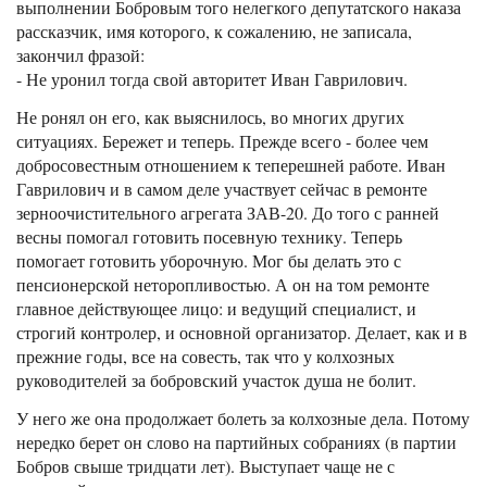
выполнении Бобровым того нелегкого депутатского наказа
рассказчик, имя которого, к сожалению, не записала,
закончил фразой:
- Не уронил тогда свой авторитет Иван Гаврилович.
Не ронял он его, как выяснилось, во многих других
ситуациях. Бережет и теперь. Прежде всего - более чем
добросовестным отношением к теперешней работе. Иван
Гаврилович и в самом деле участвует сейчас в ремонте
зерноочистительного агрегата ЗАВ-20. До того с ранней
весны помогал готовить посевную технику. Теперь
помогает готовить уборочную. Мог бы делать это с
пенсионерской неторопливостью. А он на том ремонте
главное действующее лицо: и ведущий специалист, и
строгий контролер, и основной организатор. Делает, как и в
прежние годы, все на совесть, так что у колхозных
руководителей за бобровский участок душа не болит.
У него же она продолжает болеть за колхозные дела. Потому
нередко берет он слово на партийных собраниях (в партии
Бобров свыше тридцати лет). Выступает чаще не с