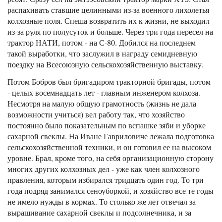
распахивать ставшие целинными из-за военного лихолетья
колхозные поля. Спеша возвратить их к жизни, не выходил
из-за руля по полусуток и больше. Через три года пересел на
трактор НАТИ, потом - на С-80. Добился на последнем
такой выработки, что заслужил в награду семидневную
поездку на Всесоюзную сельскохозяйственную выставку.
Потом Бобров был бригадиром тракторной бригады, потом
- целых восемнадцать лет - главным инженером колхоза.
Несмотря на малую общую грамотность (жизнь не дала
возможности учиться) вел работу так, что хозяйство
постоянно было показательным по вспашке зяби и уборке
сахарной свеклы. На Иване Гавриловиче лежала подготовка
сельскохозяйственной техники, и он готовил ее на высоком
уровне. Брал, кроме того, на себя организационную сторону
многих других колхозных дел - уже как член колхозного
правления, которым избирался тридцать один год. То три
года подряд занимался сеноуборкой, и хозяйство все те годы
не имело нужды в кормах. То столько же лет отвечал за
выращивание сахарной свеклы и подсолнечника, и за