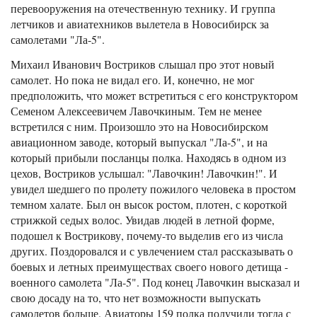
перевооружения на отечественную технику. И группа
летчиков и авиатехников вылетела в Новосибирск за
самолетами "Ла-5".
Михаил Иванович Востриков слышал про этот новый
самолет. Но пока не видал его. И, конечно, не мог
предположить, что может встретиться с его конструктором
Семеном Алексеевичем Лавочкиным. Тем не менее
встретился с ним. Произошло это на Новосибирском
авиационном заводе, который выпускал "Ла-5", и на
который прибыли посланцы полка. Находясь в одном из
цехов, Востриков услышал: "Лавочкин! Лавочкин!". И
увидел шедшего по пролету пожилого человека в простом
темном халате. Был он высок ростом, плотен, с короткой
стрижкой седых волос. Увидав людей в летной форме,
подошел к Вострикову, почему-то выделив его из числа
других. Поздоровался и с увлечением стал рассказывать о
боевых и летных преимуществах своего нового детища -
военного самолета "Ла-5". Под конец Лавочкин высказал и
свою досаду на то, что нет возможности выпускать
самолетов больше. Авиаторы 159 полка получили тогда с