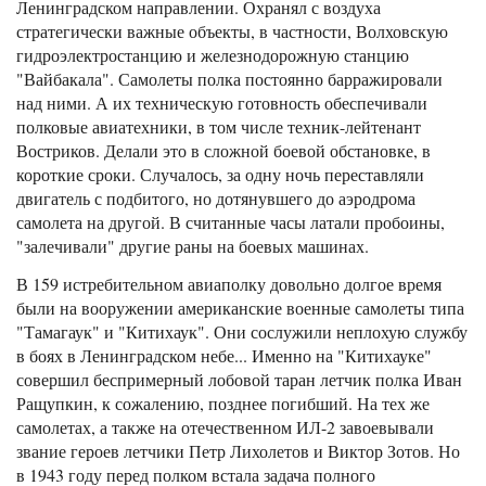
Ленинградском направлении. Охранял с воздуха
стратегически важные объекты, в частности, Волховскую
гидроэлектростанцию и железнодорожную станцию
"Вайбакала". Самолеты полка постоянно барражировали
над ними. А их техническую готовность обеспечивали
полковые авиатехники, в том числе техник-лейтенант
Востриков. Делали это в сложной боевой обстановке, в
короткие сроки. Случалось, за одну ночь переставляли
двигатель с подбитого, но дотянувшего до аэродрома
самолета на другой. В считанные часы латали пробоины,
"залечивали" другие раны на боевых машинах.
В 159 истребительном авиаполку довольно долгое время
были на вооружении американские военные самолеты типа
"Тамагаук" и "Китихаук". Они сослужили неплохую службу
в боях в Ленинградском небе... Именно на "Китихауке"
совершил беспримерный лобовой таран летчик полка Иван
Ращупкин, к сожалению, позднее погибший. На тех же
самолетах, а также на отечественном ИЛ-2 завоевывали
звание героев летчики Петр Лихолетов и Виктор Зотов. Но
в 1943 году перед полком встала задача полного