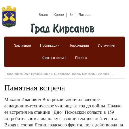
Благо
|
Хроно
|
Вк
|
Литрес
Заглавная
Публикации
Персоналии
Источники
Карты и схемы
Пресса
Град Кирсанов
>
Публикации
>
Е.С. Уривская. Голову в почтении сколняя...
Памятная встреча
Михаил Иванович Востриков закончил военное
авиационно-техническое училище за год до войны. Начало
ее встретил на станции "Дно" Псковской области в 159
истребительном авиаполку в звании техника-лейтенанта.
Входя в состав Ленинградского фронта, полк действовал на