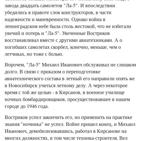
завода двадцать самолетов "Ла-5". И впоследствии
убедились в правоте слов конструкторов, в части
надежности и маневренности. Однако война в
ленинградском небе была столь жестокой, что не избегали
увечий и потерь и "Ла-5". Увеченные Востриков
восстанавливал вместе с другими авиатехниками. А о
погибших самолетах скорбел, конечно, меньше, чем о
летчиках, но тоже с болью.
Впрочем, "Ла-5" Михаил Иванович обслуживал не слишком
долго. В связи с приказом о переподготовке
авиатехнического состава в летный его направили опять же
в Новосибирск учиться летному делу. А через некоторое
время с той же целью - в Кирсанов, в военное училище
ночных бомбардировщиков, просуществовавшее в нашем
городе до 1946 года.
Востриков успел закончить его, но применить на практике
знания "ночника" не успел. Войне пришел конец, и Михаил
Иванович, демобилизовавшись, работал в Кирсанове на
многих должностях, в том числе техника-строителя. Вел