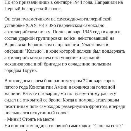
Но его призвали лишь в сентябре 1944 года. Направили на
Первый Белорусский фронт.
Он стал пулеметчиком на самоходно-артиллерийской
установке (САУ-76) в 386 гвардейском самоходно-
артиллерийском полку. Полк в январе 1945 года входил в
состав ударной группировки войск, действовавшей на
Варшавско-Берлинском направлении. Участвовал в
операции "Кольцо", в ходе которой должен был поддержать
артиллерийским огнем наступление отдельной
механизированной бригады по овладению польским
городом Торунь.
В последнем своем бою ранним утром 22 января сорок
пятого года Константин Амзин находился на головной
машине. Вместе с товарищами по пулеметному расчету
сидел на открытой ее броне. Когда в помощь атакующим
пехотинцам пять самоходок развернулись фронтом, впереди
послышался испуганный голос:
- Мины! Стоять на месте!
На вопрос командира головной самоходки: "Саперы есть?" -