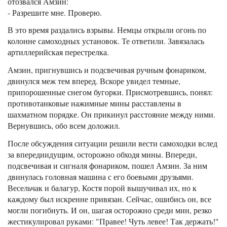
отозвался Амзин:
- Разрешите мне. Проверю.
В это время раздались взрывы. Немцы открыли огонь по
колонне самоходных установок. Те ответили. Завязалась
артиллерийская перестрелка.
Амзин, пригнувшись и подсвечивая ручным фонариком,
двинулся меж тем вперед. Вскоре увидел темные,
припорошенные снегом бугорки. Присмотревшись, понял:
противотанковые нажимные мины расставлены в
шахматном порядке. Он прикинул расстояние между ними.
Вернувшись, обо всем доложил.
После обсуждения ситуации решили вести самоходки вслед
за впередиидущим, осторожно обходя мины. Впереди,
подсвечивая и сигналя фонариком, пошел Амзин. За ним
двинулась головная машина с его боевыми друзьями.
Весельчак и балагур, Костя порой вышучивал их, но к
каждому был искренне привязан. Сейчас, ошибись он, все
могли погибнуть. И он, шагая осторожно среди мин, резко
жестикулировал руками: "Правее! Чуть левее! Так держать!"