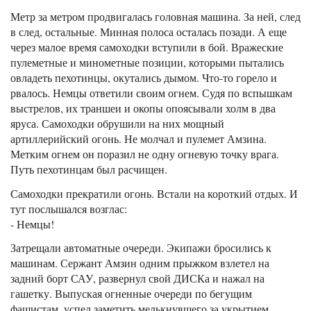
Метр за метром продвигалась головная машина. За ней, след
в след, остальные. Минная полоса осталась позади. А еще
через малое время самоходки вступили в бой. Вражеские
пулеметные и минометные позиции, которыми пытались
овладеть пехотинцы, окутались дымом. Что-то горело и
рвалось. Немцы ответили своим огнем. Судя по вспышкам
выстрелов, их траншеи и окопы опоясывали холм в два
яруса. Самоходки обрушили на них мощный
артиллерийский огонь. Не молчал и пулемет Амзина.
Метким огнем он поразил не одну огневую точку врага.
Путь пехотинцам был расчищен.
Самоходки прекратили огонь. Встали на короткий отдых. И
тут послышался возглас:
- Немцы!
Затрещали автоматные очереди. Экипажи бросились к
машинам. Сержант Амзин одним прыжком взлетел на
задний борт САУ, развернул свой ДИСКа и нажал на
гашетку. Выпуская огненные очереди по бегущим
фашистам, успел заметить мелькнувшего за укрытием