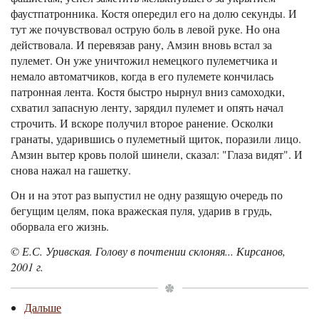
фаустпатронника. Костя опередил его на долю секунды. И
тут же почувствовал острую боль в левой руке. Но она
действовала. И перевязав рану, Амзин вновь встал за
пулемет. Он уже уничтожил немецкого пулеметчика и
немало автоматчиков, когда в его пулемете кончилась
патронная лента. Костя быстро нырнул вниз самоходки,
схватил запасную ленту, зарядил пулемет и опять начал
строчить. И вскоре получил второе ранение. Осколки
гранаты, ударившись о пулеметный щиток, поразили лицо.
Амзин вытер кровь полой шинели, сказал: "Глаза видят". И
снова нажал на гашетку.
Он и на этот раз выпустил не одну разящую очередь по
бегущим целям, пока вражеская пуля, ударив в грудь,
оборвала его жизнь.
© Е.С. Уривская. Голову в почтении склоняя... Кирсанов,
2001 г.
Дальше