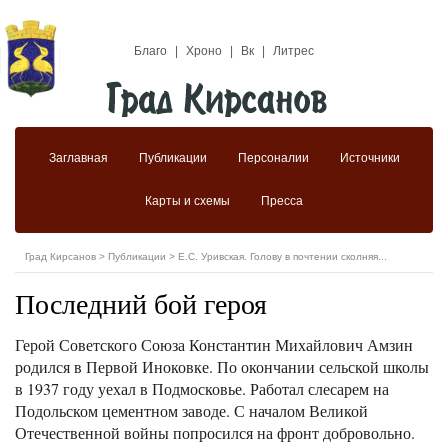
Благо
|
Хроно
|
Вк
|
Литрес
Заглавная
Публикации
Персоналии
Источники
Карты и схемы
Пресса
Град Кирсанов
>
Публикации
>
Е.С. Уривская. Голову в почтении сколняя...
Последний бой героя
Герой Советского Союза Константин Михайлович Амзин
родился в Первой Иноковке. По окончании сельской школы
в 1937 году уехал в Подмосковье. Работал слесарем на
Подольском цементном заводе. С началом Великой
Отечественной войны попросился на фронт добровольно.