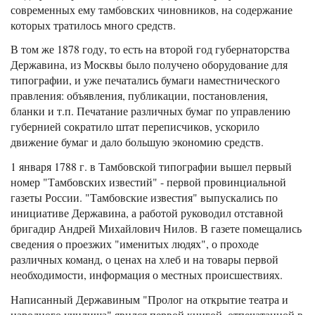
современных ему тамбовских чиновников, на содержание
которых тратилось много средств.
В том же 1878 году, то есть на второй год губернаторства
Державина, из Москвы было получено оборудование для
типографии, и уже печатались бумаги наместнического
правления: объявления, публикации, постановления,
бланки и т.п. Печатание различных бумаг по управлению
губернией сократило штат переписчиков, ускорило
движение бумаг и дало большую экономию средств.
1 января 1788 г. в Тамбовской типографии вышел первый
номер "Тамбовских известий" - первой провинциальной
газеты России. "Тамбовские известия" выпускались по
инициативе Державина, а работой руководил отставной
бригадир Андрей Михайлович Нилов. В газете помещались
сведения о проезжих "именитых людях", о проходе
различных команд, о ценах на хлеб и на товары первой
необходимости, информация о местных происшествиях.
Написанный Державиным "Пролог на открытие театра и
народного училища" явился первой книгой, отпечатанной в