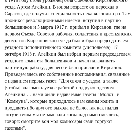
уезда Артем Агейкин. В юном возрасте он переехал в
Саратов, где получил специальность пекаря-кондитера. Там
проникся революционными идеями, вступил в партию
большевиков и 3 марта 1917 г. прибыл в Кирсанов, где на
первом Съезде Советов рабочих, солдатских и крестьянских
депутатов Кирсановского уезда был избран председателем
уездного исполнительного комитета (уисполкома). 17
октября 1918 г. Агейкин был избран первым председателем
уездного комитета большевиков и начал налаживать
партийную работу, для чего и был прислан в Кирсанов.
Приведем здесь его собственные воспоминания, связанные
с изданием первых газет: "Для связи с уездом, а также
[чтобы] знакомить уезд с работой под руководством
Агейкина … нами были издаваемые газеты "Молот" и
"Коммуна", которые приходилось нам самим ходить и
продавать ибо другого выхода не было, так как пылая
энтузиазмом мы не замечали когда над нами смеялись,
говоря: смотрите вон мол комиссары сами торгуют
газетами".