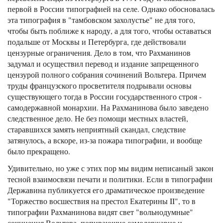
первой в России типографией на селе. Однако обосновалась
эта типография в "тамбовском захолустье" не для того,
чтобы быть поближе к народу, а для того, чтобы оставаться
подальше от Москвы и Петербурга, где действовали
цензурные ограничения. Дело в том, что Рахманинов
задумал и осуществил перевод и издание запрещенного
цензурой полного собрания сочинений Вольтера. Причем
труды французского просветителя подрывали основы
существующего тогда в России государственного строя -
самодержавной монархии. На Рахманинова было заведено
следственное дело. Не без помощи местных властей,
старавшихся замять неприятный скандал, следствие
затянулось, а вскоре, из-за пожара типографии, и вообще
было прекращено.
Удивительно, но уже с этих пор мы видим неписаный закон
тесной взаимосвязи печати и политики. Если в типографии
Державина публикуется его драматическое произведение
"Торжество восшествия на престол Екатерины II", то в
типографии Рахманинова видят свет "вольнодумные"
сочинения Вольтера, попирающие самодержавие и