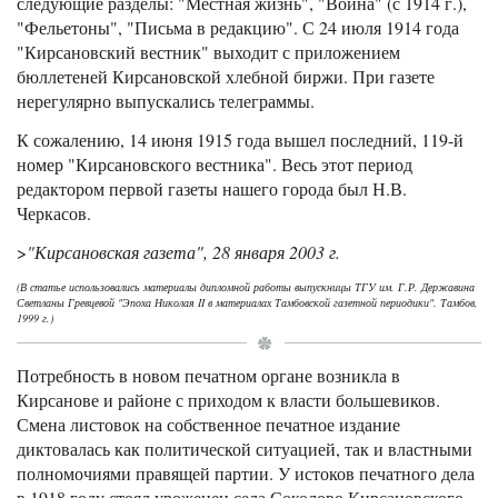
следующие разделы: "Местная жизнь", "Война" (с 1914 г.),
"Фельетоны", "Письма в редакцию". С 24 июля 1914 года
"Кирсановский вестник" выходит с приложением
бюллетеней Кирсановской хлебной биржи. При газете
нерегулярно выпускались телеграммы.
К сожалению, 14 июня 1915 года вышел последний, 119-й
номер "Кирсановского вестника". Весь этот период
редактором первой газеты нашего города был Н.В.
Черкасов.
>
"Кирсановская газета", 28 января 2003 г.
(В статье использовались материалы дипломной работы выпускницы ТГУ им. Г.Р. Державина
Светланы Гревцевой "Эпоха Николая II в материалах Тамбовской газетной периодики". Тамбов,
1999 г.)
Потребность в новом печатном органе возникла в
Кирсанове и районе с приходом к власти большевиков.
Смена листовок на собственное печатное издание
диктовалась как политической ситуацией, так и властными
полномочиями правящей партии. У истоков печатного дела
в 1918 году стоял уроженец села Соколово Кирсановского