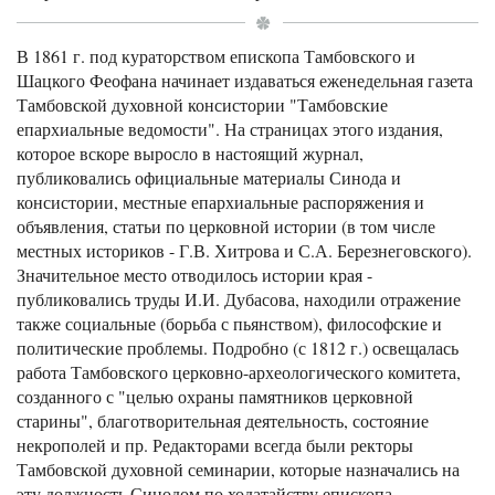
В 1861 г. под кураторством епископа Тамбовского и
Шацкого Феофана начинает издаваться еженедельная газета
Тамбовской духовной консистории "Тамбовские
епархиальные ведомости". На страницах этого издания,
которое вскоре выросло в настоящий журнал,
публиковались официальные материалы Синода и
консистории, местные епархиальные распоряжения и
объявления, статьи по церковной истории (в том числе
местных историков - Г.В. Хитрова и С.А. Березнеговского).
Значительное место отводилось истории края -
публиковались труды И.И. Дубасова, находили отражение
также социальные (борьба с пьянством), философские и
политические проблемы. Подробно (с 1812 г.) освещалась
работа Тамбовского церковно-археологического комитета,
созданного с "целью охраны памятников церковной
старины", благотворительная деятельность, состояние
некрополей и пр. Редакторами всегда были ректоры
Тамбовской духовной семинарии, которые назначались на
эту должность Синодом по ходатайству епископа