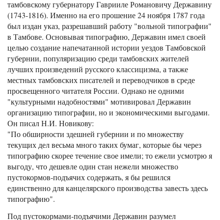
тамбовскому губернатору Гаврииле Романовичу Державину
(1743-1816). Именно на его прошение 24 ноября 1787 года
был издан указ, разрешавший работу "вольной типографии"
в Тамбове. Основывая типографию, Державин имел своей
целью создание напечатанной истории уездов Тамбовской
губернии, популяризацию среди тамбовских жителей
лучших произведений русского классицизма, а также
местных тамбовских писателей и переводчиков в среде
просвещенного читателя России. Однако не одними
"культурными надобностями" мотивировал Державин
организацию типографии, но и экономическими выгодами.
Он писал Н.И. Новикову:
"По обширности здешней губернии и по множеству
текущих дел весьма много таких бумаг, которые бы через
типографию скорее течение свое имели; то ежели усмотрю я
выгоду, что дешевле один стан нежели множество
пустокормов-подъячих содержать, я бы решился
единственно для канцелярского производства завесть здесь
типографию".
Под пустокормами-подъячими Державин разумел