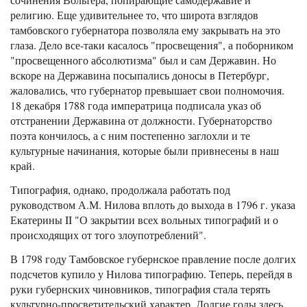
религию. Еще удивительнее то, что широта взглядов
тамбовского губернатора позволяла ему закрывать на это
глаза. Дело все-таки касалось "просвещения", а поборником
"просвещенного абсолютизма" был и сам Державин. Но
вскоре на Державина посыпались доносы в Петербург,
жаловались, что губернатор превышает свои полномочия.
18 декабря 1788 года императрица подписала указ об
отстранении Державина от должности. Губернаторство
поэта кончилось, а с ним постепенно заглохли и те
культурные начинания, которые были привнесены в наш
край.
Типография, однако, продолжала работать под
руководством А.М. Нилова вплоть до выхода в 1796 г. указа
Екатерины II "О закрытии всех вольных типографий и о
происходящих от того злоупотреблений".
В 1798 году Тамбовское губернское правление после долгих
подсчетов купило у Нилова типографию. Теперь, перейдя в
руки губернских чиновников, типография стала терять
культурно-просветительский характер. Долгие годы здесь