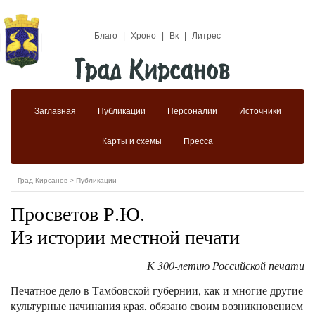
Благо
|
Хроно
|
Вк
|
Литрес
Заглавная
Публикации
Персоналии
Источники
Карты и схемы
Пресса
Град Кирсанов
>
Публикации
Просветов Р.Ю.
Из истории местной печати
К 300-летию Российской печати
Печатное дело в Тамбовской губернии, как и многие другие
культурные начинания края, обязано своим возникновением