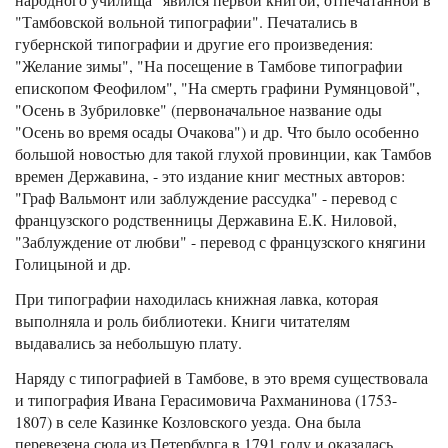
"Тамбовской вольной типографии". Печатались в
губернской типографии и другие его произведения:
"Желание зимы", "На посещение в Тамбове типографии
епископом Феофилом", "На смерть графини Румянцовой",
"Осень в Зубриловке" (первоначальное название оды
"Осень во время осады Очакова") и др. Что было особенно
большой новостью для такой глухой провинции, как Тамбов
времен Державина, - это издание книг местных авторов:
"Граф Вальмонт или заблуждение рассудка" - перевод с
французского родственницы Державина Е.К. Ниловой,
"Заблуждение от любви" - перевод с французского княгини
Голицыной и др.
При типографии находилась книжная лавка, которая
выполняла и роль библиотеки. Книги читателям
выдавались за небольшую плату.
Наряду с типографией в Тамбове, в это время существовала
и типография Ивана Герасимовича Рахманинова (1753-
1807) в селе Казинке Козловского уезда. Она была
перевезена сюда из Петербурга в 1791 году и оказалась