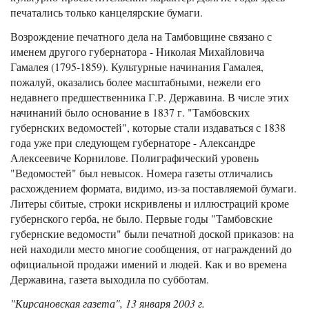
печатались только канцелярские бумаги.
Возрождение печатного дела на Тамбовщине связано с
именем другого губернатора - Николая Михайловича
Гамалея (1795-1859). Культурные начинания Гамалея,
пожалуй, оказались более масштабными, нежели его
недавнего предшественника Г.Р. Державина. В числе этих
начинаний было основание в 1837 г. "Тамбовских
губернских ведомостей", которые стали издаваться с 1838
года уже при следующем губернаторе - Александре
Алексеевиче Корнилове. Полиграфический уровень
"Ведомостей" был невысок. Номера газеты отличались
расхождением формата, видимо, из-за поставляемой бумаги.
Литеры сбитые, строки искривлены и иллюстраций кроме
губернского герба, не было. Первые годы "Тамбовские
губернские ведомости" были печатной доской приказов: на
ней находили место многие сообщения, от награждений до
официальной продажи имений и людей. Как и во времена
Державина, газета выходила по субботам.
"Кирсановская газета", 13 января 2003 г.