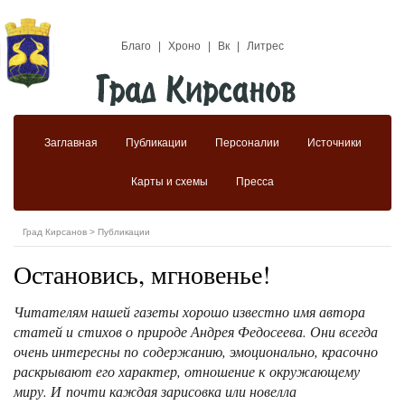
Благо
|
Хроно
|
Вк
|
Литрес
Заглавная
Публикации
Персоналии
Источники
Карты и схемы
Пресса
Град Кирсанов
>
Публикации
Остановись, мгновенье!
Читателям нашей газеты хорошо известно имя автора
статей и стихов о природе Андрея Федосеева. Они всегда
очень интересны по содержанию, эмоционально, красочно
раскрывают его характер, отношение к окружающему
миру. И почти каждая зарисовка или новелла