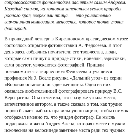
сопровождаются фотоэтюдом, заснятым самим Андреем.
Каждый снимок, на котором запечатлен уголок природы
родного края, зверек или птица, — это удивительно
гармоничная композиция, мгновенье, которое тонко уловил
фотограф.
В прошедший четверг в Кирсановском краеведческом музее
состоялось открытие фотовыставки А. Федосеева. В этот
день здесь собрались почитатели его творчества, люди,
которые сами пишут о природе стихи, новеллы, зарисовки,
сами рисуют, увлекаются фотографией. Пришли
познакомиться с творчеством Федосеева и учащиеся
профлицея № 3. Возле рисунка «Дальний угол» из серии
«Ворона» остановились две женщины. Одна из них
оказалась любительницей фотографировать природу В.С.
Верещагина. Она отметила, что сразу же узнала место,
запечатленное автором, а также сказала о том, как трудно
порою бывает выбрать правильную позицию, чтобы снимок
отображал именно то, что увидел фотограф. Ее мысль
поддержала и жена Андрея Алена, которая вместе с мужем
исколесила на велосипеде заветные места ради тех чудных