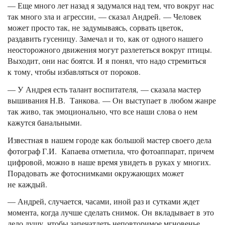
— Еще много лет назад я задумался над тем, что вокруг нас
так много зла и агрессии, — сказал Андрей. — Человек
может просто так, не задумываясь, сорвать цветок,
раздавить гусеницу. Замечал и то, как от одного нашего
неосторожного движения могут разлететься вокруг птицы.
Выходит, они нас боятся. И я понял, что надо стремиться
к тому, чтобы избавляться от пороков.
— У Андрея есть талант воспитателя, — сказала мастер
вышивания Н.В. Танкова. — Он выступает в любом жанре
так живо, так эмоционально, что все наши слова о нем
кажутся банальными.
Известная в нашем городе как большой мастер своего дела
фотограф Г.И. Капаева отметила, что фотоаппарат, причем
цифровой, можно в наше время увидеть в руках у многих.
Порадовать же фотоснимками окружающих может
не каждый.
— Андрей, случается, часами, иной раз и сутками ждет
момента, когда лучше сделать снимок. Он вкладывает в это
дело душу, чтобы запечатлеть неповторимое мгновенье.