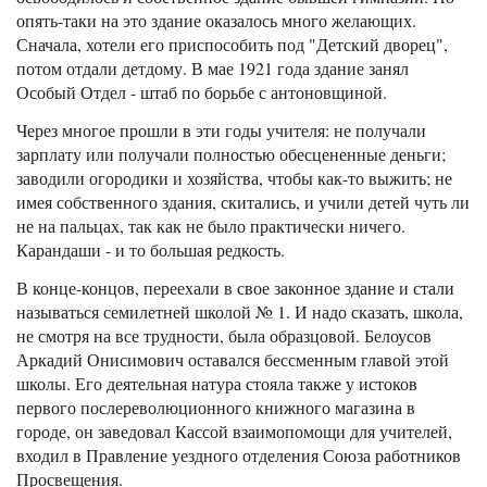
опять-таки на это здание оказалось много желающих.
Сначала, хотели его приспособить под "Детский дворец",
потом отдали детдому. В мае 1921 года здание занял
Особый Отдел - штаб по борьбе с антоновщиной.
Через многое прошли в эти годы учителя: не получали
зарплату или получали полностью обесцененные деньги;
заводили огородики и хозяйства, чтобы как-то выжить; не
имея собственного здания, скитались, и учили детей чуть ли
не на пальцах, так как не было практически ничего.
Карандаши - и то большая редкость.
В конце-концов, переехали в свое законное здание и стали
называться семилетней школой № 1. И надо сказать, школа,
не смотря на все трудности, была образцовой. Белоусов
Аркадий Онисимович оставался бессменным главой этой
школы. Его деятельная натура стояла также у истоков
первого послереволюционного книжного магазина в
городе, он заведовал Кассой взаимопомощи для учителей,
входил в Правление уездного отделения Союза работников
Просвещения.