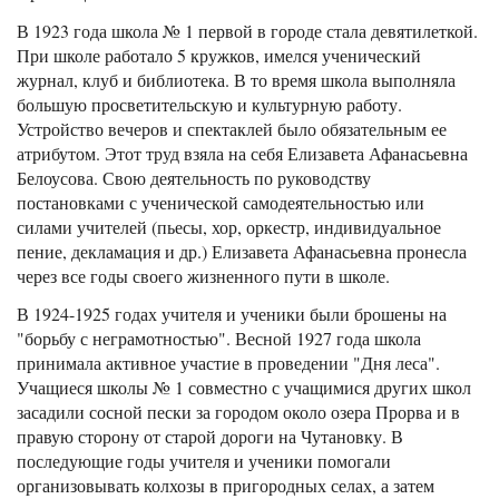
В 1923 года школа № 1 первой в городе стала девятилеткой.
При школе работало 5 кружков, имелся ученический
журнал, клуб и библиотека. В то время школа выполняла
большую просветительскую и культурную работу.
Устройство вечеров и спектаклей было обязательным ее
атрибутом. Этот труд взяла на себя Елизавета Афанасьевна
Белоусова. Свою деятельность по руководству
постановками с ученической самодеятельностью или
силами учителей (пьесы, хор, оркестр, индивидуальное
пение, декламация и др.) Елизавета Афанасьевна пронесла
через все годы своего жизненного пути в школе.
В 1924-1925 годах учителя и ученики были брошены на
"борьбу с неграмотностью". Весной 1927 года школа
принимала активное участие в проведении "Дня леса".
Учащиеся школы № 1 совместно с учащимися других школ
засадили сосной пески за городом около озера Прорва и в
правую сторону от старой дороги на Чутановку. В
последующие годы учителя и ученики помогали
организовывать колхозы в пригородных селах, а затем