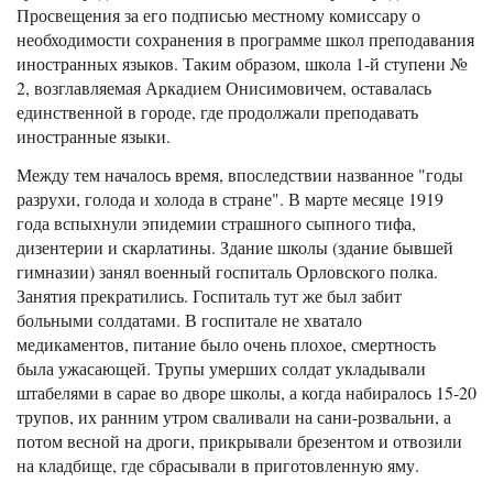
Просвещения за его подписью местному комиссару о
необходимости сохранения в программе школ преподавания
иностранных языков. Таким образом, школа 1-й ступени №
2, возглавляемая Аркадием Онисимовичем, оставалась
единственной в городе, где продолжали преподавать
иностранные языки.
Между тем началось время, впоследствии названное "годы
разрухи, голода и холода в стране". В марте месяце 1919
года вспыхнули эпидемии страшного сыпного тифа,
дизентерии и скарлатины. Здание школы (здание бывшей
гимназии) занял военный госпиталь Орловского полка.
Занятия прекратились. Госпиталь тут же был забит
больными солдатами. В госпитале не хватало
медикаментов, питание было очень плохое, смертность
была ужасающей. Трупы умерших солдат укладывали
штабелями в сарае во дворе школы, а когда набиралось 15-20
трупов, их ранним утром сваливали на сани-розвальни, а
потом весной на дроги, прикрывали брезентом и отвозили
на кладбище, где сбрасывали в приготовленную яму.