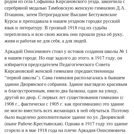
родом из села Софьинка Кирсановского уезда, закончила с
серебряной медалью Тамбовскую женскую гимназию Д.А.
Пташник, затем Петроградские Высшие Бестужевские
Курсы и преподавала в нашем уездном городке русский
язык и литературу. В грозный 1918 год их судьбы
переплелись и всю свою жизнь они прошли рука об руку,
живя и работая не для себя, а для людей.
Аркадий Онисимович стоял у истоков создания школы № 1
в нашем городе. Но еще задолго до этого, в 1917 году, он
избирается председателем Педагогического Совета
Кирсановской женской гимназии (предшественницы
"первой школы"). Сама гимназия располагалась в бывшем
здании Дворянского собрания. Здание выглядело красивым
и благоустроенным, имело два балкона, один на улицу,
другой во двор. С первых лет существования гимназии (с
1908 г., фактически с 1905 г. как прогимназии) это здание
не могло вместить всех желающих в ней обучаться. Поэтому
было выделено дополнительное здание по ул. Дворянской
(ныне Рабоче-Крестьянская). Однако в 1917 году это здание
сгорело и в мае 1918 года на плечи Аркадия Онисимовича