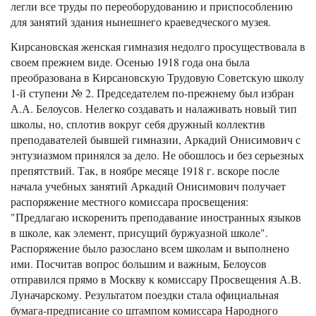
легли все труды по переоборудованию и приспособлению
для занятий здания нынешнего краеведческого музея.
Кирсановская женская гимназия недолго просуществовала в
своем прежнем виде. Осенью 1918 года она была
преобразована в Кирсановскую Трудовую Советскую школу
1-й ступени № 2. Председателем по-прежнему был избран
А.А. Белоусов. Нелегко создавать и налаживать новый тип
школы, но, сплотив вокруг себя дружный коллектив
преподавателей бывшей гимназии, Аркадий Онисимович с
энтузиазмом принялся за дело. Не обошлось и без серьезных
препятствий. Так, в ноябре месяце 1918 г. вскоре после
начала учебных занятий Аркадий Онисимович получает
распоряжение местного комиссара просвещения:
"Предлагаю искоренить преподавание иностранных языков
в школе, как элемент, присущий буржуазной школе".
Распоряжение было разослано всем школам и выполнено
ими. Посчитав вопрос большим и важным, Белоусов
отправился прямо в Москву к комиссару Просвещения А.В.
Луначарскому. Результатом поездки стала официальная
бумага-предписание со штампом комиссара Народного