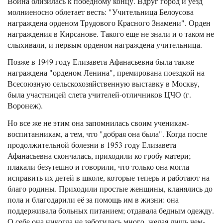
Война близилась к победному концу. Вдруг город и уезд
молниеносно облетает весть: "Учительница Белоусова
награждена орденом Трудового Красного Знамени". Орден
награждения в Кирсанове. Такого еще не знали и о таком не
слыхивали, и первым орденом награждена учительница.
Позже в 1949 году Елизавета Афанасьевна была также
награждена "орденом Ленина", премирована поездкой на
Всесоюзную сельскохозяйственную выставку в Москву,
была участницей слета учителей-отличников ЦЧО (г.
Воронеж).
Но все же не этим она запомнилась своим ученикам-
воспитанникам, а тем, что "добрая она была". Когда после
продолжительной болезни в 1953 году Елизавета
Афанасьевна скончалась, приходили ко гробу матери;
плакали безутешно и говорили, что только она могла
исправить их детей в школе, которые теперь и работают на
благо родины. Приходили простые женщины, кланялись до
пола и благодарили её за помощь им в жизни: она
поддерживала больных питанием; отдавала бедным одежду.
О себе она никогда не заботилась много, желая лишь чем-