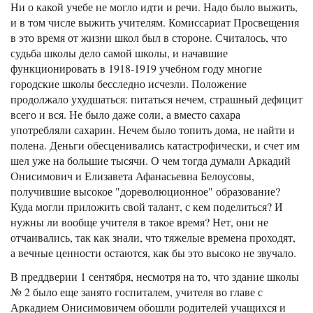
Ни о какой учебе не могло идти и речи. Надо было выжить,
и в том числе выжить учителям. Комиссариат Просвещения
в это время от жизни школ был в стороне. Считалось, что
судьба школы дело самой школы, и начавшие
функционировать в 1918-1919 учебном году многие
городские школы бесследно исчезли. Положение
продолжало ухудшаться: питаться нечем, страшный дефицит
всего и вся. Не было даже соли, а вместо сахара
употребляли сахарин. Нечем было топить дома, не найти и
полена. Деньги обесценивались катастрофически, и счет им
шел уже на большие тысячи. О чем тогда думали Аркадий
Онисимович и Елизавета Афанасьевна Белоусовы,
получившие высокое "дореволюционное" образование?
Куда могли приложить свой талант, с кем поделиться? И
нужны ли вообще учителя в такое время? Нет, они не
отчаивались, так как знали, что тяжелые времена проходят,
а вечные ценности остаются, как бы это высоко не звучало.
В преддверии 1 сентября, несмотря на то, что здание школы
№ 2 было еще занято госпиталем, учителя во главе с
Аркадием Онисимовичем обошли родителей учащихся и