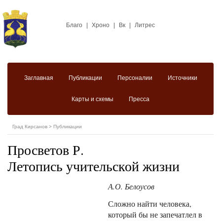
Благо
|
Хроно
|
Вк
|
Литрес
Заглавная
Публикации
Персоналии
Источники
Карты и схемы
Пресса
Град Кирсанов
>
Публикации
Просветов Р.
Летопись учительской жизни
А.О. Белоусов
Сложно найти человека,
который бы не запечатлел в