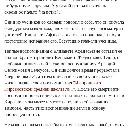
нибудь помочь другим. А у самой оставалось очень
скромное пальто "на ватке".
Один из учеников со слезами говорил о себе, что он сначала
был дурным мальчиком, плохо учился; не слушался матери и
учителей. Елизавета Афанасьевна мягко подошла к нему и
постепенно исправила его. Безутешно плакали ученицы.
Теплые воспоминания о Елизавете Афанасьевне оставил ее
родной брат митрополит Вениамин (Федченков). Тепло, с
любовью пишет о ней в своих воспоминаниях Аркадий
Онисимович Белоусов. Он еще долгое время проработал в
"первой школе", а затем описал всю свою учительскую
жизнь, назвав свои воспоминания
"Из прошлого
Кирсановской средней школы № 1"
. После его смерти эти
воспоминания оказались в хранилищах народной памяти - в
Кирсановском музее и музее народного образования в
Тамбове. Часть этих воспоминаний легли в основу
настоящей статьи.
Не мало в нашем городе было замечательных людей, память