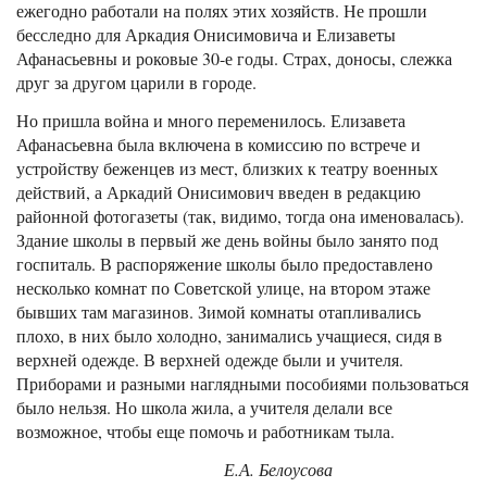
ежегодно работали на полях этих хозяйств. Не прошли
бесследно для Аркадия Онисимовича и Елизаветы
Афанасьевны и роковые 30-е годы. Страх, доносы, слежка
друг за другом царили в городе.
Но пришла война и много переменилось. Елизавета
Афанасьевна была включена в комиссию по встрече и
устройству беженцев из мест, близких к театру военных
действий, а Аркадий Онисимович введен в редакцию
районной фотогазеты (так, видимо, тогда она именовалась).
Здание школы в первый же день войны было занято под
госпиталь. В распоряжение школы было предоставлено
несколько комнат по Советской улице, на втором этаже
бывших там магазинов. Зимой комнаты отапливались
плохо, в них было холодно, занимались учащиеся, сидя в
верхней одежде. В верхней одежде были и учителя.
Приборами и разными наглядными пособиями пользоваться
было нельзя. Но школа жила, а учителя делали все
возможное, чтобы еще помочь и работникам тыла.
Е.А. Белоусова