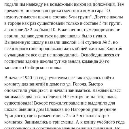
подали им надежду на возможный выход из положения. Тем
временем, последовал приказ местного комиссара "О
недопустимости школ в составе 5-ти групп". Другие школы
в городе как раз существовали только в составе 5-ти групп,
а в школе № 2 их было 10. В жизненность мероприятия не
верили, однако делиться на две школы было нужно.
Выделенную школу назвали школой 1-й ступени № 5, но
все в коллективе продолжали жить общей жизнью. Занятия
с учащимися все еще не проводились. Освободившееся от
госпиталя здание школы тут же заняла команда 20-го
запасного Сибирского полка.
В начале 1920-го года учителям все-таки удалось найти
комнату для занятий в доме по ул. Гоголя. Быстро
оповестили учащихся, и начали заниматься. Каждый класс
занимался два раза в неделю. Не смотря ни на что, школа
существовала! Вскоре горжилуправление выделило для
школы бывший дом Шлыкова по Нагорной улице (ныне
Урицкого), где и разместились 2-я и 5-я школы в трех
комнатах. Занимались в три смены. А к концу учебного года
освободилось и собственное здание бывшей гимназии. Но